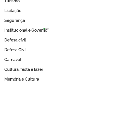
Turismo
Licitação
Segurança
Institucional e Governo
Defesa cívil
Defesa Civil
Carnaval
Cultura, festa e lazer
Prefeitura de Tarauacá e
Prefeitura de T
Memória e Cultura
Incra avançam na
abre chamame
regularização fundiária
público para ba
com entrega de títulos
Expo 2026