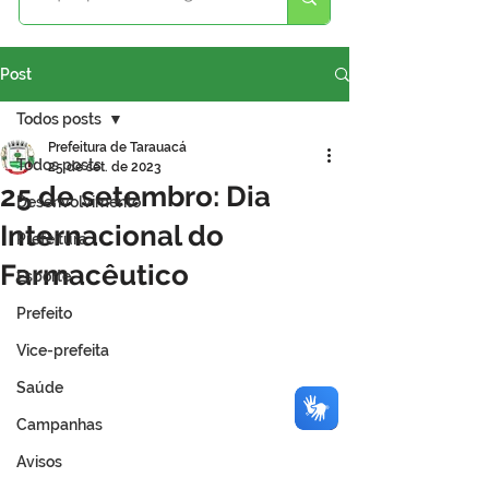
Post
Todos posts
Prefeitura de Tarauacá
Todos posts
25 de set. de 2023
25 de setembro: Dia
Desenvolvimento
Internacional do
Prefeitura
Farmacêutico
Esporte
Prefeito
Vice-prefeita
Saúde
Campanhas
Avisos