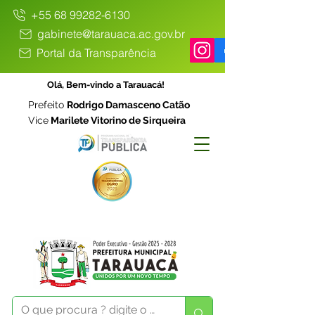
+55 68 99282-6130
gabinete@tarauaca.ac.gov.br
Portal da Transparência
Olá, Bem-vindo a Tarauacá!
Prefeito
Rodrigo Damasceno Catão
Vice
Marilete Vitorino de Sirqueira