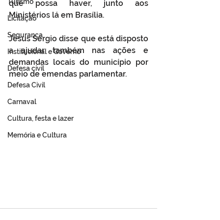
Turismo
que possa haver, junto aos 
Ministérios lá em Brasília.
Licitação
Segurança
Jesus Sérgio disse que está disposto 
a ajudar também nas ações e 
Institucional e Governo
demandas locais do município por 
Defesa cívil
meio de emendas parlamentar. 
Defesa Civil
Carnaval
Cultura, festa e lazer
Memória e Cultura