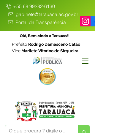
+55 68 99282-6130
gabinete@tarauaca.ac.gov.br
Portal da Transparência
Olá, Bem-vindo a Tarauacá!
Prefeito
Rodrigo Damasceno Catão
Vice
Marilete Vitorino de Sirqueira