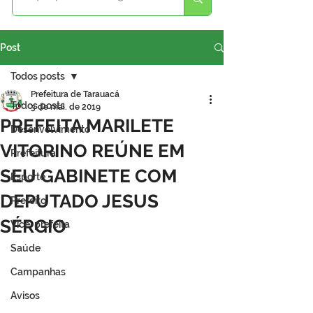
Post
Todos posts
Prefeitura de Tarauacá
Todos posts
3 de mai. de 2019
PREFEITA MARILETE
Desenvolvimento
VITORINO REÚNE EM
Prefeitura
SEU GABINETE COM
Esporte
DEPUTADO JESUS
Prefeito
SÉRGIO
Vice-prefeita
Saúde
Campanhas
Avisos