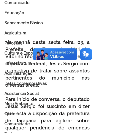
Comunicado
Educação
Saneamento Básico
Agricultura
Na manhã desta sexta feira, 03, a 
Parcerias
Prefeita de Tarauacá, Marilete 
Cultura e Esporte
Vitorino recebeu em seu gabinete o 
Infraestrutura
deputado federal, Jesus Sérgio com 
o objetivo de tratar sobre assuntos 
Administração
pertinentes do município nas 
Datas comemorativas
diversas áreas.
Assistência Social
Para início de conversa, o deputado 
Meio Ambiente
Jesus Sérgio foi suscinto em dizer 
que está à disposição da prefeitura 
Obras
de Tarauacá para agilizar sobre 
Comunidade
qualquer pendência de emendas 