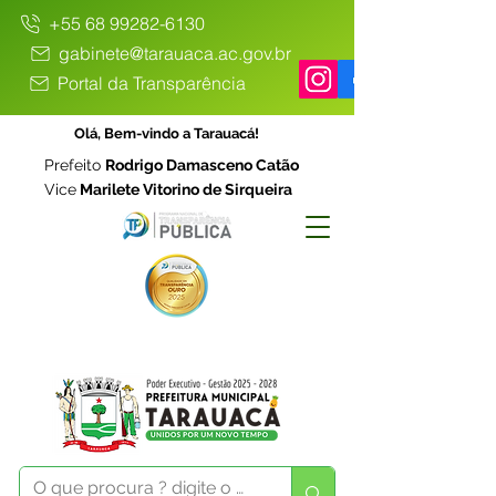
+55 68 99282-6130
gabinete@tarauaca.ac.gov.br
Portal da Transparência
Olá, Bem-vindo a Tarauacá!
Prefeito
Rodrigo Damasceno Catão
Vice
Marilete Vitorino de Sirqueira