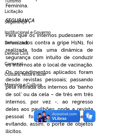
Turismo
Feminina.
Licitação
SEGURANÇA
Segurança
Institucional e Governo
Para que os internos pudessem ser 
imunizados contra a gripe H1N1, foi 
Defesa cívil
realizada toda uma dinâmica de 
Defesa Civil
segurança com intuito de conduzir 
Carnaval
os internos até o local de vacinação. 
Os procedimentos aplicados foram 
Cultura, festa e lazer
desde revistas pessoais; passando 
Memória e Cultura
pela retirada dos internos do ‘banho 
de sol’ ou da cela – de três em três 
internos, por vez -, ao regresso 
deles aos pavilhões, onde a revista 
pessoal foi aplicada novamente, 
evitando, assim, o porte de objetos 
ilícitos.