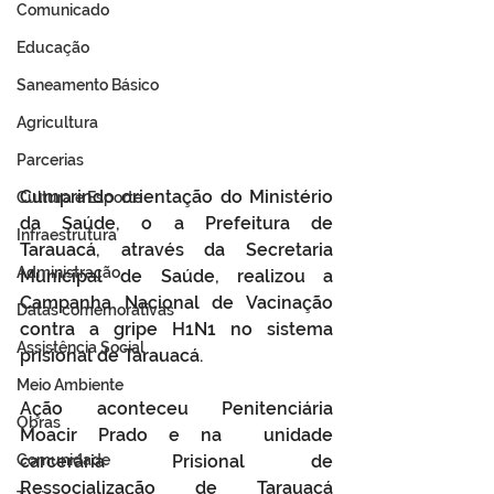
Comunicado
Educação
Saneamento Básico
Agricultura
Parcerias
Cumprindo orientação do Ministério 
Cultura e Esporte
da Saúde, o a Prefeitura de 
Infraestrutura
Tarauacá, através da Secretaria 
Administração
Municipal de Saúde, realizou a 
Campanha Nacional de Vacinação 
Datas comemorativas
contra a gripe H1N1 no sistema 
Assistência Social
prisional de Tarauacá.
Meio Ambiente
Ação aconteceu Penitenciária 
Obras
Moacir Prado e na  unidade 
Comunidade
carcerária Prisional de 
Ressocialização de Tarauacá 