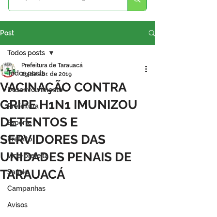
Post
Todos posts
Prefeitura de Tarauacá
Todos posts
29 de abr. de 2019
VACINAÇÃO CONTRA
Desenvolvimento
GRIPE H1N1 IMUNIZOU
Prefeitura
DETENTOS E
Esporte
SERVIDORES DAS
Prefeito
UNIDADES PENAIS DE
Vice-prefeita
TARAUACÁ
Saúde
Campanhas
Avisos