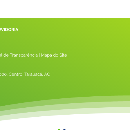
UVIDORIA
al de Transparência
 |
 Mapa do Site
00, Centro, Tarauacá, AC