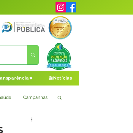
ransparência🔽
📰Notícias
Saúde
Campanhas
s
Cultura e Esporte
S