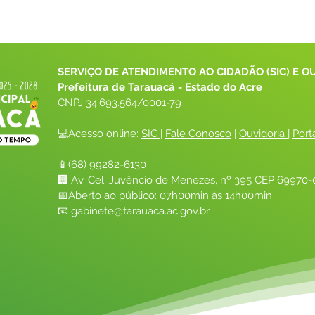
SERVIÇO DE ATENDIMENTO AO CIDADÃO (SIC) E O
Prefeitura de Tarauacá - Estado do Acre
CNPJ 
34.693.564/0001-79
💻Acesso online: 
SIC 
| 
Fale Conosco
 | 
Ouvidoria
| 
Port
📱(68) 99282-6130 
🏢 Av. Cel. Juvêncio de Menezes, nº 395 CEP 69970-0
📅Aberto ao público: 07h00min às 14h00min
📧 
gabinete@tarauaca.ac.gov.br