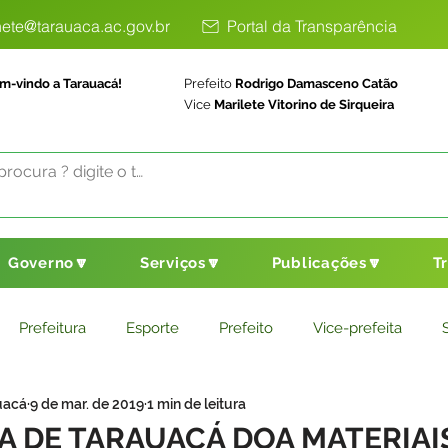
ete@tarauaca.ac.gov.br
Portal da Transparência
m-vindo a Tarauacá!
Prefeito
Rodrigo Damasceno Catão
Vice
Marilete Vitorino de Sirqueira
Governo🔽
Serviços🔽
Publicações🔽
T
Prefeitura
Esporte
Prefeito
Vice-prefeita
uacá
9 de mar. de 2019
1 min de leitura
ducação
Saneamento Básico
Agricultura
Parceria
A DE TARAUACÁ DOA MATERIAI