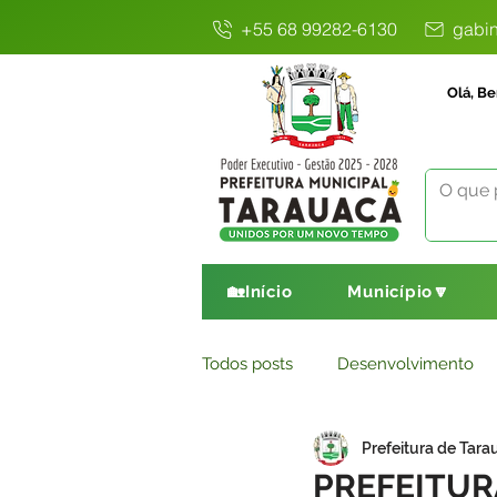
+55 68 99282-6130
gabin
Olá, Be
🏡Início
Município🔽
Todos posts
Desenvolvimento
Prefeitura de Tara
Avisos
Comunicado
E
PREFEITUR