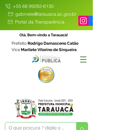
+55 68 99282-6130
gabinete@tarauaca.ac.gov.br
Portal da Transparência
Olá, Bem-vindo a Tarauacá!
Prefeito
Rodrigo Damasceno Catão
Vice
Marilete Vitorino de Sirqueira