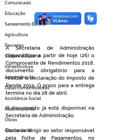
Comunicado
Educação
Saneamento Básico
Agricultura
Parcerias
A Secretaria de Administração 
disponibiliza a partir de hoje (26) o 
Cultura e Esporte
Comprovante de Rendimentos 2018, 
Infraestrutura
documento obrigatório para a 
Administração
realizar a declaração do Imposto de 
Renda 2019. O prazo para a entrega 
Datas comemorativas
termina no dia 28 de abril.
Assistência Social
O documento já está disponível na 
Meio Ambiente
Secretaria de Administração.
Obras
Basta se dirigir ao setor responsável 
Comunidade
pela Folha de Pagamentos, no 