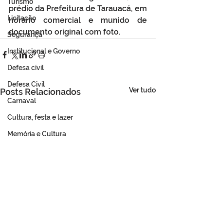
Turismo
prédio da Prefeitura de Tarauacá, em 
Licitação
horário comercial e munido de 
documento original com foto. 
Segurança
Institucional e Governo
Defesa cívil
Defesa Civil
Ver tudo
Posts Relacionados
Carnaval
Cultura, festa e lazer
Memória e Cultura