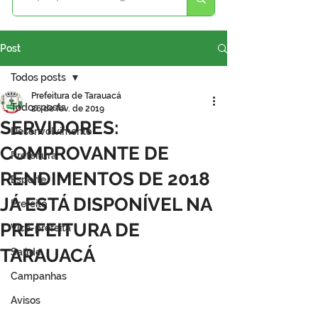
Post
Todos posts
Prefeitura de Tarauacá
Todos posts
26 de fev. de 2019
SERVIDORES:
Desenvolvimento
COMPROVANTE DE
Prefeitura
RENDIMENTOS DE 2018
Esporte
JÁ ESTÁ DISPONÍVEL NA
Prefeito
PREFEITURA DE
Vice-prefeita
TARAUACÁ
Saúde
Campanhas
Avisos