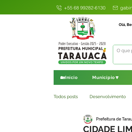
+55 68 99282-6130
gabin
Olá, Be
🏡Início
Município🔽
Todos posts
Desenvolvimento
Prefeitura de Tara
Avisos
Comunicado
E
CIDADE LI