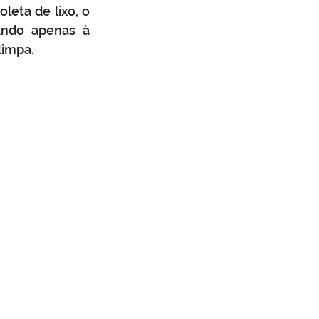
eta de lixo, o 
ando apenas à 
limpa.