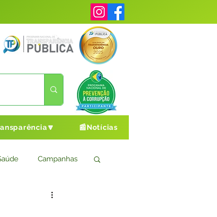
ransparência🔽
📰Notícias
Saúde
Campanhas
s
Cultura e Esporte