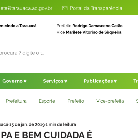
ete@tarauaca.ac.gov.br
Portal da Transparência
m-vindo a Tarauacá!
Prefeito
Rodrigo Damasceno Catão
Vice
Marilete Vitorino de Sirqueira
Governo🔽
Serviços🔽
Publicações🔽
T
Prefeitura
Esporte
Prefeito
Vice-prefeita
uacá
15 de jan. de 2019
1 min de leitura
ducação
Saneamento Básico
Agricultura
Parceria
MPA E BEM CUIDADA É