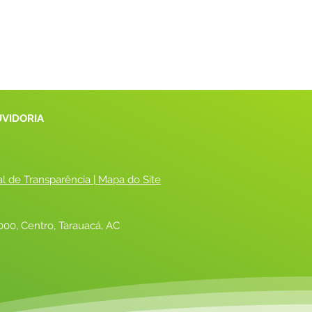
UVIDORIA
al de Transparência
 |
 Mapa do Site
00, Centro, Tarauacá, AC