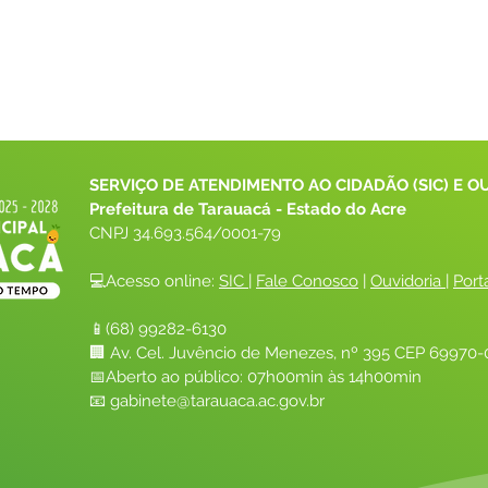
SERVIÇO DE ATENDIMENTO AO CIDADÃO (SIC) E O
Prefeitura de Tarauacá - Estado do Acre
CNPJ 
34.693.564/0001-79
💻Acesso online: 
SIC 
| 
Fale Conosco
 | 
Ouvidoria
| 
Port
📱(68) 99282-6130 
🏢 Av. Cel. Juvêncio de Menezes, nº 395 CEP 69970-0
📅Aberto ao público: 07h00min às 14h00min
📧 
gabinete@tarauaca.ac.gov.br