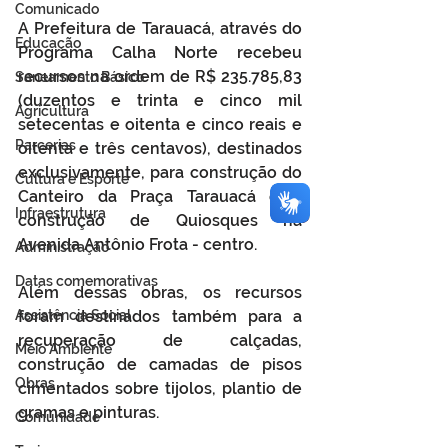
Comunicado
A Prefeitura de Tarauacá, através do 
Educação
Programa Calha Norte recebeu 
recursos na ordem de R$ 235.785,83 
Saneamento Básico
(duzentos e trinta e cinco mil 
Agricultura
setecentas e oitenta e cinco reais e 
Parcerias
oitenta e três centavos), destinados 
exclusivamente, para construção do 
Cultura e Esporte
Canteiro da Praça Tarauacá e a 
Infraestrutura
construção de Quiosques na 
Avenida Antônio Frota - centro.
Administração
Datas comemorativas
Além dessas obras, os recursos 
foram destinados também para a 
Assistência Social
recuperação de calçadas, 
Meio Ambiente
construção de camadas de pisos 
Obras
cimentados sobre tijolos, plantio de 
gramas e pinturas.
Comunidade