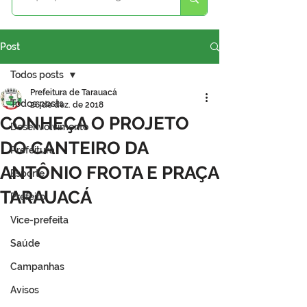
Post
Todos posts
Prefeitura de Tarauacá
Todos posts
26 de dez. de 2018
CONHEÇA O PROJETO
Desenvolvimento
DO CANTEIRO DA
Prefeitura
ANTÔNIO FROTA E PRAÇA
Esporte
TARAUACÁ
Prefeito
Vice-prefeita
Saúde
Campanhas
Avisos