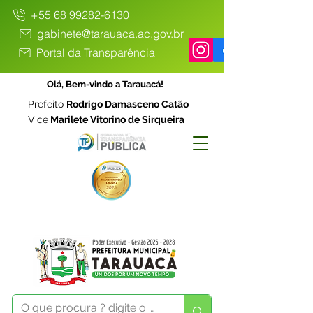
+55 68 99282-6130
gabinete@tarauaca.ac.gov.br
Portal da Transparência
Olá, Bem-vindo a Tarauacá!
Prefeito
Rodrigo Damasceno Catão
Vice
Marilete Vitorino de Sirqueira