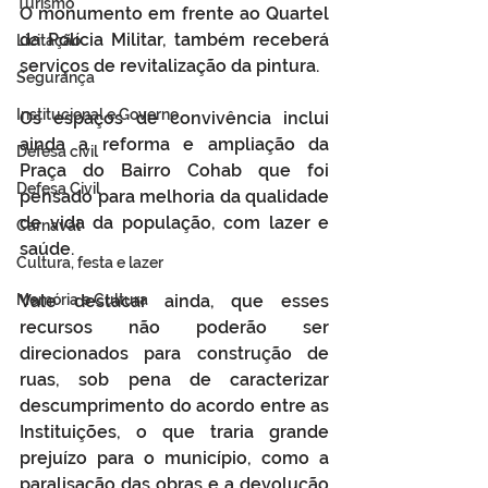
Turismo
O monumento em frente ao Quartel 
da Polícia Militar, também receberá 
Licitação
serviços de revitalização da pintura.
Segurança
Institucional e Governo
Os espaços de convivência inclui 
ainda a reforma e ampliação da 
Defesa cívil
Praça do Bairro Cohab que foi 
Defesa Civil
pensado para melhoria da qualidade 
de vida da população, com lazer e 
Carnaval
saúde.
Cultura, festa e lazer
Vale destacar ainda, que esses 
Memória e Cultura
recursos não poderão ser 
direcionados para construção de 
ruas, sob pena de caracterizar 
descumprimento do acordo entre as 
Instituições, o que traria grande 
prejuízo para o município, como a 
paralisação das obras e a devolução 