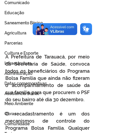
Comunicado
Educação
Saneamento Básico
Agricultura
Parcerias
Cultura e Esporte
A Prefeitura de Tarauacá, por meio 
Infraestrutura
da Secretaria de Saúde, convoca 
todos os beneficiários do Programa 
Administração
Bolsa Família que ainda não fizeram 
Datas comemorativas
o acompanhamento de saúde da 
sua família para que procurem o PSF 
Assistência Social
do seu bairro até dia 30 dezembro.
Meio Ambiente
O recadastramento é um dos 
Obras
mecanismos de controle do 
Comunidade
Programa Bolsa Família. Qualquer 