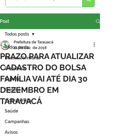
Post
Todos posts
Prefeitura de Tarauacá
Todos posts
11 de dez. de 2018
PRAZO PARA ATUALIZAR
Desenvolvimento
CADASTRO DO BOLSA
Prefeitura
FAMÍLIA VAI ATÉ DIA 30
Esporte
DEZEMBRO EM
Prefeito
TARAUACÁ
Vice-prefeita
Saúde
Campanhas
Avisos