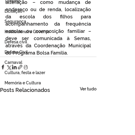
Turismo
alteração – como mudança de 
endereço ou de renda, localização 
Licitação
da escola dos filhos para 
Segurança
acompanhamento da frequência 
escolar ou composição familiar – 
Institucional e Governo
deve ser comunicada à Semas, 
Defesa cívil
através da Coordenação Municipal 
Defesa Civil
do Programa Bolsa Família.
Carnaval
Cultura, festa e lazer
Memória e Cultura
Ver tudo
Posts Relacionados