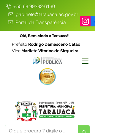
+55 68 99282-6130
gabinete@tarauaca.ac.gov.br
Portal da Transparência
Olá, Bem-vindo a Tarauacá!
Prefeito
Rodrigo Damasceno Catão
Vice
Marilete Vitorino de Sirqueira