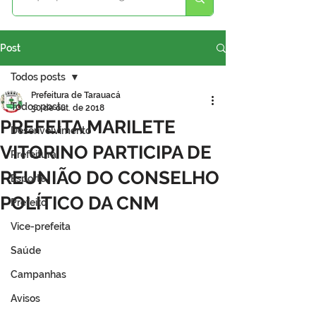
Post
Todos posts
Prefeitura de Tarauacá
Todos posts
30 de out. de 2018
PREFEITA MARILETE
Desenvolvimento
VITORINO PARTICIPA DE
Prefeitura
REUNIÃO DO CONSELHO
Esporte
POLÍTICO DA CNM
Prefeito
Vice-prefeita
Saúde
Campanhas
Avisos