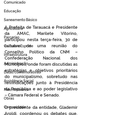
Comunicado
Educação
Saneamento Básico
A Prefeita de Tarauacá e Presidente 
Agricultura
da AMAC, Marilete Vitorino, 
Parcerias
participou nesta terça-feira, 30 de 
outubro de uma reunião do 
Cultura e Esporte
Conselho Político da CNM – 
Infraestrutura
Confederação Nacional dos 
Administração
Municípios, onde foram discutidas as 
estratégias e objetivos prioritários 
Datas comemorativas
do municipalismo, sobretudo nas 
Assistência Social
reivindicações junto à Presidência 
da República e ao poder legislativo 
Meio Ambiente
– Câmara Federal e Senado.
Obras
Comunidade
O presidente da entidade, Glademir 
Aroldi, coordenou os debates que, 