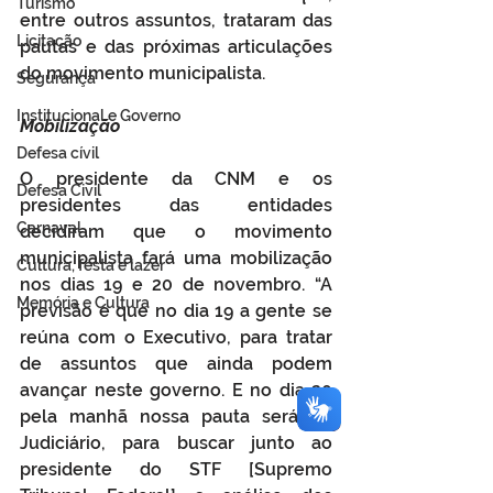
Turismo
entre outros assuntos, trataram das 
Licitação
pautas e das próximas articulações 
do movimento municipalista.
Segurança
Institucional e Governo
Mobilização
Defesa cívil
O presidente da CNM e os 
Defesa Civil
presidentes das entidades 
Carnaval
decidiram que o movimento 
municipalista fará uma mobilização 
Cultura, festa e lazer
nos dias 19 e 20 de novembro. “A 
Memória e Cultura
previsão é que no dia 19 a gente se 
reúna com o Executivo, para tratar 
de assuntos que ainda podem 
avançar neste governo. E no dia 20 
pela manhã nossa pauta será no 
Judiciário, para buscar junto ao 
presidente do STF [Supremo 