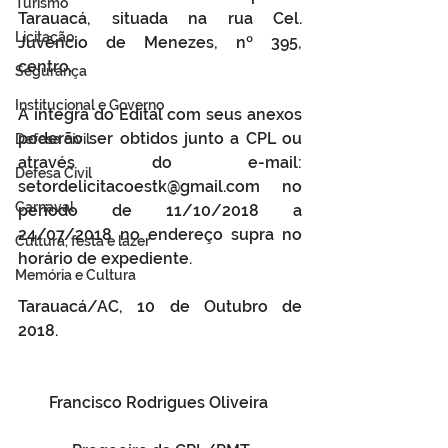
Turismo
Tarauacá, situada na rua Cel. 
Licitação
Juvêncio de Menezes, nº 395, 
centro. 
Segurança
Institucional e Governo
A íntegra do Edital com seus anexos 
poderão ser obtidos junto a CPL ou 
Defesa cívil
através do e-mail: 
Defesa Civil
setordelicitacoestk@gmail.com no 
Carnaval
período de 11/10/2018 a 
24/07/2018 no endereço supra no 
Cultura, festa e lazer
horário de expediente. 
Memória e Cultura
Tarauacá/AC, 10 de Outubro de 
2018. 
Francisco Rodrigues Oliveira 