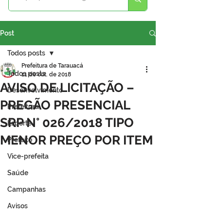
Post
Todos posts
Prefeitura de Tarauacá
Todos posts
11 de out. de 2018
AVISO DE LICITAÇÃO –
Desenvolvimento
PREGÃO PRESENCIAL
Prefeitura
SRP N° 026/2018 TIPO
Esporte
MENOR PREÇO POR ITEM
Prefeito
Vice-prefeita
Saúde
Campanhas
Avisos