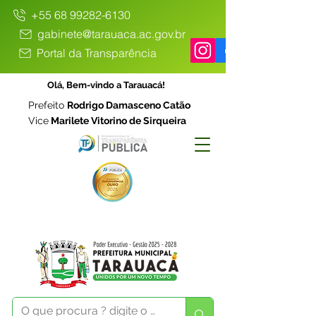
+55 68 99282-6130
gabinete@tarauaca.ac.gov.br
Portal da Transparência
Olá, Bem-vindo a Tarauacá!
Prefeito
Rodrigo Damasceno Catão
Vice
Marilete Vitorino de Sirqueira