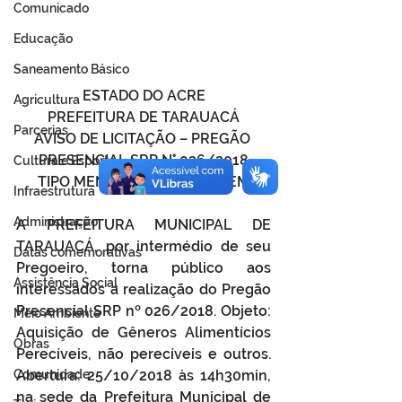
Comunicado
Educação
Saneamento Básico
ESTADO DO ACRE
Agricultura
PREFEITURA DE TARAUACÁ
Parcerias
AVISO DE LICITAÇÃO – PREGÃO 
PRESENCIAL SRP N° 026/2018
Cultura e Esporte
TIPO MENOR PREÇO POR ITEM
Infraestrutura
Administração
A PREFEITURA MUNICIPAL DE 
TARAUACÁ, por intermédio de seu 
Datas comemorativas
Pregoeiro, torna público aos 
Assistência Social
interessados a realização do Pregão 
Presencial SRP nº 026/2018. Objeto: 
Meio Ambiente
Aquisição de Gêneros Alimentícios 
Obras
Perecíveis, não perecíveis e outros. 
Abertura: 25/10/2018 às 14h30min, 
Comunidade
na sede da Prefeitura Municipal de 