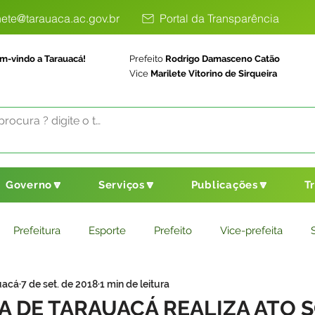
ete@tarauaca.ac.gov.br
Portal da Transparência
m-vindo a Tarauacá!
Prefeito
Rodrigo Damasceno Catão
Vice
Marilete Vitorino de Sirqueira
Governo🔽
Serviços🔽
Publicações🔽
T
Prefeitura
Esporte
Prefeito
Vice-prefeita
uacá
7 de set. de 2018
1 min de leitura
ducação
Saneamento Básico
Agricultura
Parceria
A DE TARAUACÁ REALIZA ATO 