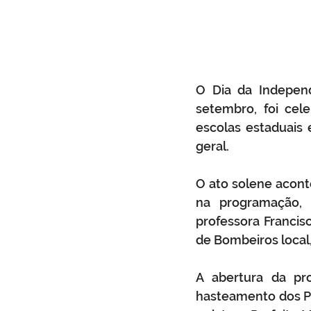
O Dia da Independê
setembro, foi cel
escolas estaduais 
geral.
O ato solene aconte
na programação, c
professora Francis
de Bombeiros local,
A abertura da p
hasteamento dos Pa