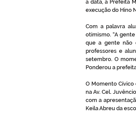
a data, a Prefeita 
execução do Hino Na
Com a palavra alus
otimismo. “A gente 
que a gente não d
professores e alu
setembro. O moment
Ponderou a prefeita
O Momento Cívico o
na Av. Cel. Juvênci
com a apresentação
Keila Abreu da esco