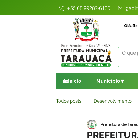
+55 68 99282-6130
gabin
Olá, Be
🏡Início
Município🔽
Todos posts
Desenvolvimento
Prefeitura de Tara
Avisos
Comunicado
E
PREFEITUR