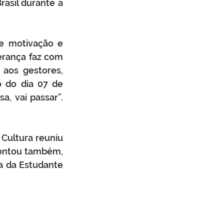
asil durante a 
e motivação e 
erança faz com 
aos gestores, 
 do dia 07 de 
, vai passar”. 
Cultura reuniu 
contou também, 
 da Estudante 