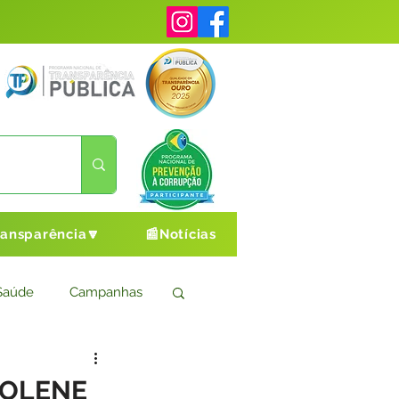
ransparência🔽
📰Notícias
Saúde
Campanhas
s
Cultura e Esporte
SOLENE