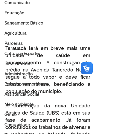
Comunicado
Educação
Saneamento Básico
Agricultura
Parcerias
Tarauacá terá em breve mais uma 
Cultura e Esporte
unidade de saúde em 
funcionamento. A construção do 
Infraestrutura
prédio na Avenida Tancredo Neves 
Administração
segue a todo vapor e deve ficar 
pronta em breve, beneficiando a 
Datas comemorativas
população do município.
Assistência Social
Meio Ambiente
A construção da nova Unidade 
Básica de Saúde (UBS) está em sua 
Obras
fase de acabamento. Já foram 
Comunidade
concluídos os trabalhos de alvenaria 