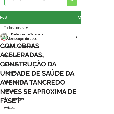
Post
Todos posts
Prefeitura de Tarauacá
Todos posts
1 de ago. de 2018
COM OBRAS
Desenvolvimento
ACELERADAS,
Prefeitura
CONSTRUÇÃO DA
Esporte
UNIDADE DE SAÚDE DA
Prefeito
AVENIDA TANCREDO
Vice-prefeita
NEVES SE APROXIMA DE
Saúde
FASE F
Campanhas
Avisos