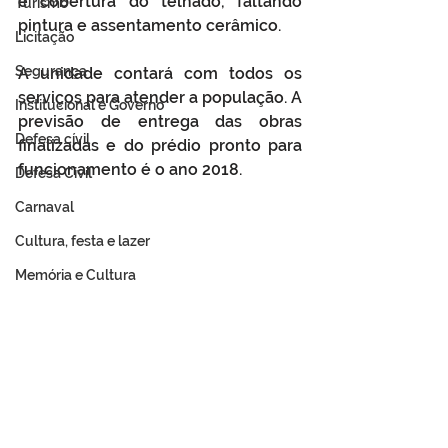
e cobertura do telhado, faltando 
Turismo
pintura e assentamento cerâmico.
Licitação
Segurança
A unidade contará com todos os 
serviços para atender a população. A 
Institucional e Governo
previsão de entrega das obras 
Defesa cívil
finalizadas e do prédio pronto para 
funcionamento é o ano 2018.
Defesa Civil
Carnaval
Cultura, festa e lazer
Memória e Cultura