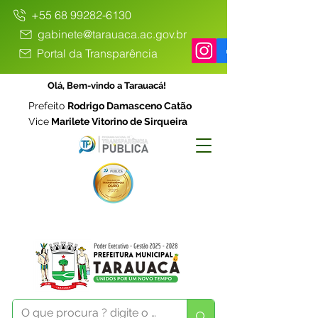
+55 68 99282-6130
gabinete@tarauaca.ac.gov.br
Portal da Transparência
Olá, Bem-vindo a Tarauacá!
Prefeito
Rodrigo Damasceno Catão
Vice
Marilete Vitorino de Sirqueira