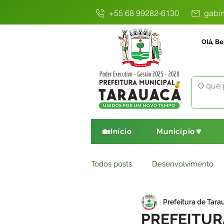
+55 68 99282-6130
gabin
Olá, Be
🏡Início
Município🔽
Todos posts
Desenvolvimento
Prefeitura de Tara
Avisos
Comunicado
E
PREFEITUR