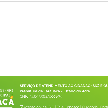
SERVIÇO DE ATENDIMENTO AO CIDADÃO (SIC) E O
Prefeitura de Tarauacá - Estado do Acre
CNPJ 
34.693.564/0001-79
💻Acesso online: 
SIC 
| 
Fale Conosco
 | 
Ouvidoria
| 
Port