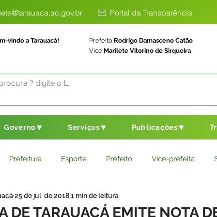
ete@tarauaca.ac.gov.br
Portal da Transparência
m-vindo a Tarauacá!
Prefeito
Rodrigo Damasceno Catão
Vice
Marilete Vitorino de Sirqueira
Governo🔽
Serviços🔽
Publicações🔽
T
Prefeitura
Esporte
Prefeito
Vice-prefeita
uacá
25 de jul. de 2018
1 min de leitura
ducação
Saneamento Básico
Agricultura
Parceria
A DE TARAUACÁ EMITE NOTA D