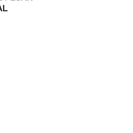
AL
mbiente
Obras
a cívil
Defesa Civil