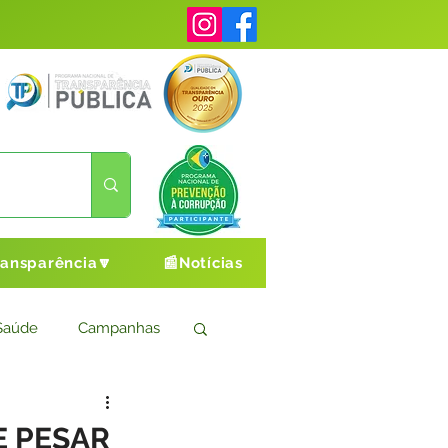
ransparência🔽
📰Notícias
Saúde
Campanhas
s
Cultura e Esporte
E PESAR