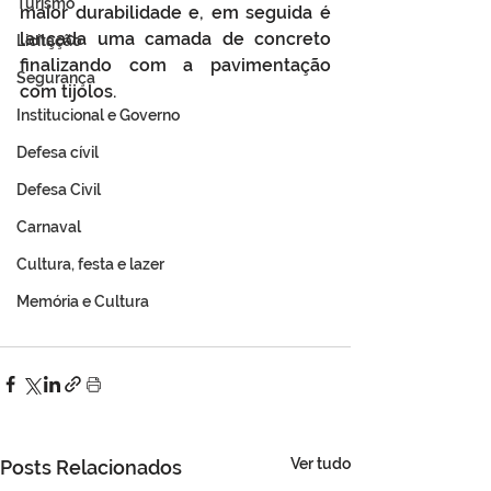
Turismo
maior durabilidade e, em seguida é 
lançada uma camada de concreto 
Licitação
finalizando com a pavimentação 
Segurança
com tijolos.
Institucional e Governo
Defesa cívil
Defesa Civil
Carnaval
Cultura, festa e lazer
Memória e Cultura
Ver tudo
Posts Relacionados