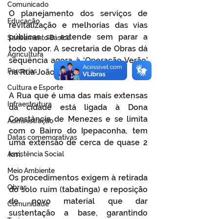
Comunicado
O planejamento dos serviços de 
Educação
revitalização e melhorias das vias 
públicas se estende sem parar a 
Saneamento Básico
todo vapor. A secretaria de Obras dá 
Agricultura
sequência agora à ‘Operação Verão’ 
Parcerias
na Rua João Pessoa – Centro.
Cultura e Esporte
A Rua que é uma das mais extensas 
Infraestrutura
da cidade está ligada à Dona 
Constância de Menezes e se limita 
Administração
com o Bairro do Ipepaconha, tem 
Datas comemorativas
uma extensão de cerca de quase 2 
km.
Assistência Social
Meio Ambiente
Os procedimentos exigem à retirada 
Obras
do solo ruim (tabatinga) e reposição 
de novo material que dar 
Comunidade
sustentação a base, garantindo 