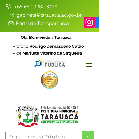
+55 68 99282-6130
gabinete@tarauaca.ac.gov.br
Portal da Transparência
Olá, Bem-vindo a Tarauacá!
Prefeito
Rodrigo Damasceno Catão
Vice
Marilete Vitorino de Sirqueira