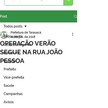
Post
Todos posts
Prefeitura de Tarauacá
Todos posts
21 de jun. de 2018
OPERAÇÃO VERÃO
Desenvolvimento
SEGUE NA RUA JOÃO
Prefeitura
PESSOA
Esporte
Prefeito
Vice-prefeita
Saúde
Campanhas
Avisos