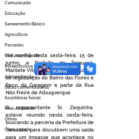
Comunicado
Educação
Saneamento Básico
Agricultura
Parcerias
Na manhã desta sexta-feira, 15 de 
Cultura e Esporte
junho, a Prefeita de Tarauacá, 
Infraestrutura
Marilete Vitorino, iniciou a discussão 
Administração
de legalização do Bairro das Flores e 
Beco da Garagem e parte da Rua 
Datas comemorativas
Nilo Freire de Albuquerque.  
Assistência Social
O representante Sr. Zequinha, 
Meio Ambiente
esteve reunido nesta sexta-feira, 
Obras
buscando a parceria da Prefeitura de 
Comunidade
Tarauacá, para discutirem uma saída 
para um impasse que acontece no 