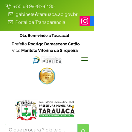
+55 68 99282-6130
gabinete@tarauaca.ac.gov.br
Portal da Transparência
Olá, Bem-vindo a Tarauacá!
Prefeito
Rodrigo Damasceno Catão
Vice
Marilete Vitorino de Sirqueira