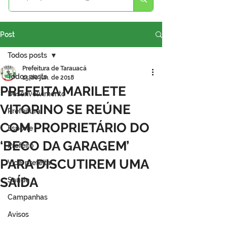
Post
Todos posts
Prefeitura de Tarauacá
Todos posts
15 de jun. de 2018
PREFEITA MARILETE
Desenvolvimento
VITORINO SE REÚNE
Prefeitura
COM PROPRIETÁRIO DO
Esporte
‘BECO DA GARAGEM’
Prefeito
PARA DISCUTIREM UMA
Vice-prefeita
SAÍDA
Saúde
Campanhas
Avisos