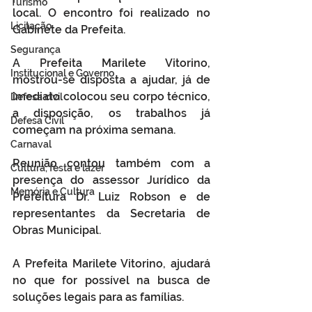
Turismo
local. O encontro foi realizado no 
Licitação
Gabinete da Prefeita.
Segurança
A Prefeita Marilete Vitorino, 
Institucional e Governo
mostrou-se disposta a ajudar, já de 
imediato colocou seu corpo técnico, 
Defesa cívil
a disposição, os trabalhos já 
Defesa Civil
começam na próxima semana.
Carnaval
Reunião contou também com a 
Cultura, festa e lazer
presença do assessor Jurídico da 
Memória e Cultura
Prefeitura Dr. Luiz Robson e de 
representantes da Secretaria de 
Obras Municipal.
A Prefeita Marilete Vitorino, ajudará 
no que for possível na busca de 
soluções legais para as famílias.