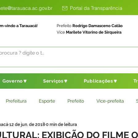
ete@tarauaca.ac.gov.br
Portal da Transparência
m-vindo a Tarauacá!
Prefeito
Rodrigo Damasceno Catão
Vice
Marilete Vitorino de Sirqueira
Governo🔽
Serviços🔽
Publicações🔽
T
Prefeitura
Esporte
Prefeito
Vice-prefeita
uacá
12 de jun. de 2018
0 min de leitura
ducação
Saneamento Básico
Agricultura
Parceria
LTURAL: EXIBIÇÃO DO FILME 