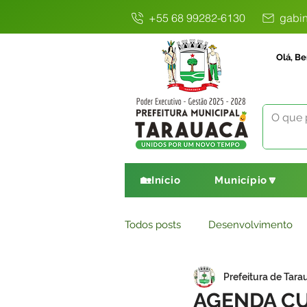
+55 68 99282-6130
gabin
Olá, Be
🏡Início
Município🔽
Todos posts
Desenvolvimento
Prefeitura de Tara
Avisos
Comunicado
E
AGENDA CU