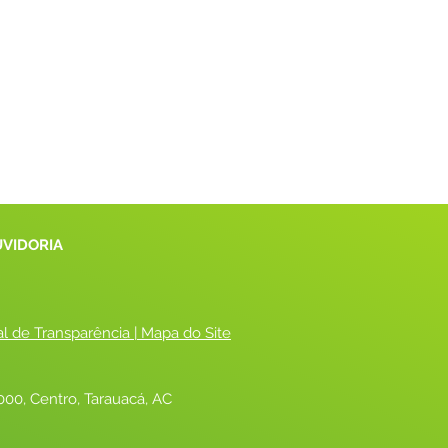
UVIDORIA
al de Transparência
 |
 Mapa do Site
00, Centro, Tarauacá, AC