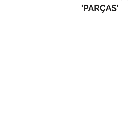
'PARÇAS'
Infraestrutura
Administraçã
Comunidade
Turismo
Carnaval
Cultura, festa e la