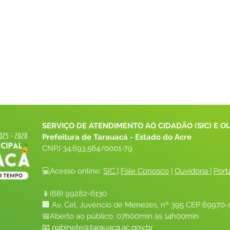
SERVIÇO DE ATENDIMENTO AO CIDADÃO (SIC) E O
Prefeitura de Tarauacá - Estado do Acre
CNPJ 
34.693.564/0001-79
💻Acesso online: 
SIC 
| 
Fale Conosco
 | 
Ouvidoria
| 
Port
📱(68) 99282-6130 
🏢 Av. Cel. Juvêncio de Menezes, nº 395 CEP 69970-0
📅Aberto ao público: 07h00min às 14h00min
📧 
gabinete@tarauaca.ac.gov.br