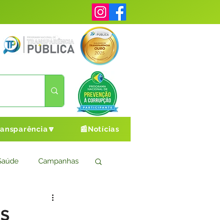
ransparência🔽
📰Notícias
Saúde
Campanhas
s
Cultura e Esporte
OS