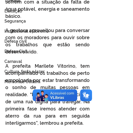
Turismo
sofrem com a situação da falta de 
água potável, energia e saneamento 
Licitação
básico.
Segurança
A gestora aproveitou para conversar 
Institucional e Governo
com os moradores para ouvir sobre 
Defesa cívil
os trabalhos que estão sendo 
Defesa Civil
desenvolvido.
Carnaval
A prefeita Marilete Vitorino, tem 
Cultura, festa e lazer
acompanhado os trabalhos de perto 
empolgada por estar transformando 
Memória e Cultura
o sonho de muitas pessoas em 
realidade. “Muitas famílias precisam 
de uma rua digna para trafegar. Na 
primeira fase iremos atender com 
aterro da rua para em seguida 
interligarmos”, lembrou a prefeita.