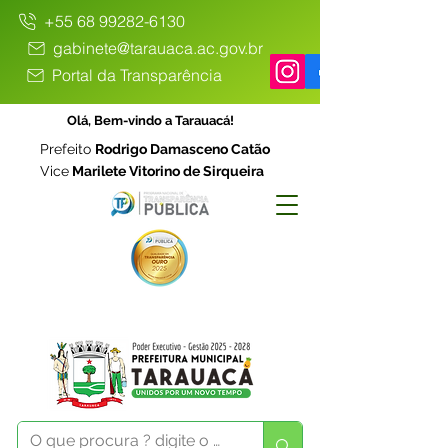
+55 68 99282-6130
gabinete@tarauaca.ac.gov.br
Portal da Transparência
Olá, Bem-vindo a Tarauacá!
Prefeito
Rodrigo Damasceno Catão
Vice
Marilete Vitorino de Sirqueira