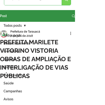
Post
Todos posts
Prefeitura de Tarauacá
Todos posts
7 de jun. de 2018
PREFEITA MARILETE
Desenvolvimento
VITORINO VISTORIA
Prefeitura
OBRAS DE AMPLIAÇÃO E
Esporte
INTERLIGAÇÃO DE VIAS
Prefeito
PÚBLICAS
Vice-prefeita
Saúde
Campanhas
Avisos