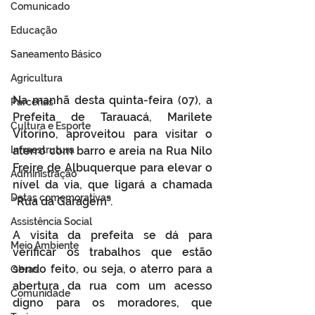
Comunicado
Educação
Saneamento Básico
Agricultura
Na manhã desta quinta-feira (07), a 
Parcerias
Prefeita de Tarauacá, Marilete 
Cultura e Esporte
Vitorino, aproveitou para visitar o 
Infraestrutura
aterro com barro e areia na Rua Nilo 
Freire de Albuquerque para elevar o 
Administração
nível da via, que ligará a chamada 
Datas comemorativas
“Rua da Garagem”.
Assistência Social
A visita da prefeita se dá para 
Meio Ambiente
verificar os trabalhos que estão 
sendo feito, ou seja, o aterro para a 
Obras
abertura da rua com um acesso 
Comunidade
digno para os moradores, que 