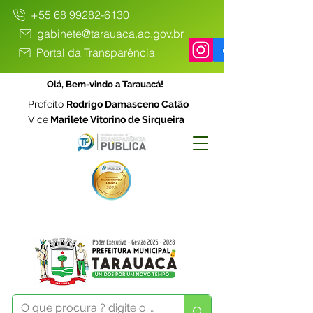
+55 68 99282-6130
gabinete@tarauaca.ac.gov.br
Portal da Transparência
Olá, Bem-vindo a Tarauacá!
Prefeito
Rodrigo Damasceno Catão
Vice
Marilete Vitorino de Sirqueira