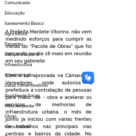
Comunicado
Educação
Saneamento Básico
A Prefeita Marilete Vitorino, não vem 
Agricultura
medindo esforços para cumprir as 
Parcerias
metas do “Pacote de Obras” que foi 
lançando no dia 18 maio em reunião 
Cultura e Esporte
em seu gabinete.
Infraestrutura
Administração
Com a Lei aprovada na Câmara de 
Vereadores, onde autoriza a 
Datas comemorativas
prefeitura a contratação de pessoas 
Assistência Social
para mãos -de - obra e acelerar os 
serviços de melhorias de 
Meio Ambiente
infraestrutura urbana, o mês de 
Obras
junho já iniciou com várias frentes 
de trabalhos nas principais vias 
Comunidade
centrais e bairros da cidade. No 