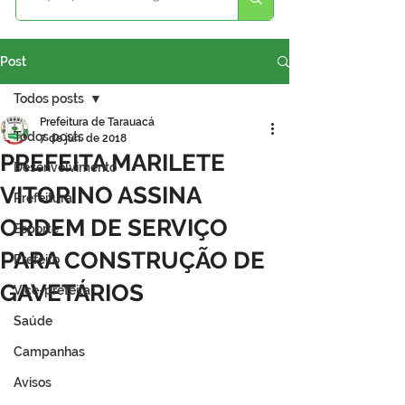
Post
Todos posts
Prefeitura de Tarauacá
Todos posts
7 de jun. de 2018
PREFEITA MARILETE
Desenvolvimento
VITORINO ASSINA
Prefeitura
ORDEM DE SERVIÇO
Esporte
PARA CONSTRUÇÃO DE
Prefeito
GAVETÁRIOS
Vice-prefeita
Saúde
Campanhas
Avisos