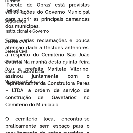
Turismo
‘Pacote de Obras’ está previstas 
Licitação
várias ações do Governo Municipal 
para suprir as principais demandas 
Segurança
dos munícipes. 
Institucional e Governo
Entre várias reclamações e pouca 
Defesa cívil
atenção dada a Gestões anteriores, 
Defesa Civil
a respeito do Cemitério São João 
Carnaval
Batista. Na manhã desta quinta-feira 
(07) a prefeita Marilete Vitorino, 
Cultura, festa e lazer
assinou juntamente com o 
Memória e Cultura
representante da Construtora Peres 
– LTDA, a ordem de serviço de 
construção de ‘Gavetários’ no 
Cemitério do Município.
O cemitério local encontra-se 
praticamente sem espaço para o 