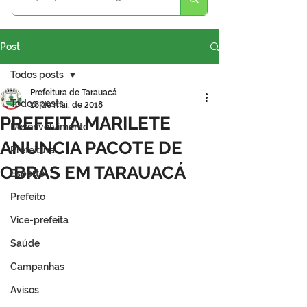
Post
Todos posts
Prefeitura de Tarauacá
Todos posts
18 de mai. de 2018
PREFEITA MARILETE
Desenvolvimento
ANUNCIA PACOTE DE
Prefeitura
OBRAS EM TARAUACÁ
Esporte
Prefeito
Vice-prefeita
Saúde
Campanhas
Avisos