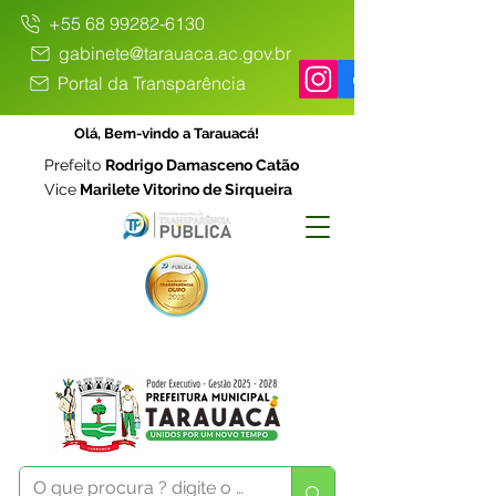
+55 68 99282-6130
gabinete@tarauaca.ac.gov.br
Portal da Transparência
Olá, Bem-vindo a Tarauacá!
Prefeito
Rodrigo Damasceno Catão
Vice
Marilete Vitorino de Sirqueira