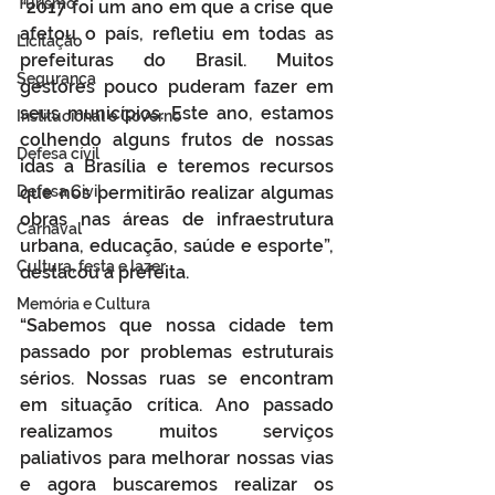
Turismo
“2017 foi um ano em que a crise que 
afetou o país, refletiu em todas as 
Licitação
prefeituras do Brasil. Muitos 
Segurança
gestores pouco puderam fazer em 
seus municípios. Este ano, estamos 
Institucional e Governo
colhendo alguns frutos de nossas 
Defesa cívil
idas a Brasília e teremos recursos 
Defesa Civil
que nos permitirão realizar algumas 
obras nas áreas de infraestrutura 
Carnaval
urbana, educação, saúde e esporte”, 
Cultura, festa e lazer
destacou a prefeita. 
Memória e Cultura
“Sabemos que nossa cidade tem 
passado por problemas estruturais 
sérios. Nossas ruas se encontram 
em situação crítica. Ano passado 
realizamos muitos serviços 
paliativos para melhorar nossas vias 
e agora buscaremos realizar os 