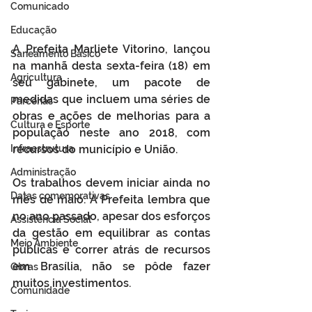
Comunicado
Educação
A Prefeita Marliete Vitorino, lançou 
Saneamento Básico
na manhã desta sexta-feira (18) em 
Agricultura
seu gabinete, um pacote de 
medidas que incluem uma séries de 
Parcerias
obras e ações de melhorias para a 
Cultura e Esporte
população neste ano 2018, com 
Infraestrutura
recursos do município e União. 
Administração
Os trabalhos devem iniciar ainda no 
Datas comemorativas
mês de maio. A Prefeita lembra que 
no ano passado, apesar dos esforços 
Assistência Social
da gestão em equilibrar as contas 
Meio Ambiente
públicas e correr atrás de recursos 
em Brasília, não se pôde fazer 
Obras
muitos investimentos. 
Comunidade