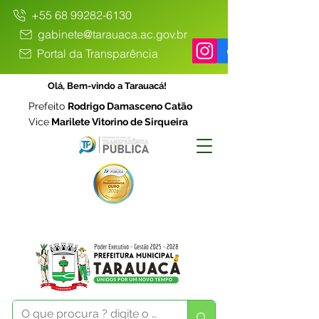
+55 68 99282-6130
gabinete@tarauaca.ac.gov.br
Portal da Transparência
Olá, Bem-vindo a Tarauacá!
Prefeito
Rodrigo Damasceno Catão
Vice
Marilete Vitorino de Sirqueira