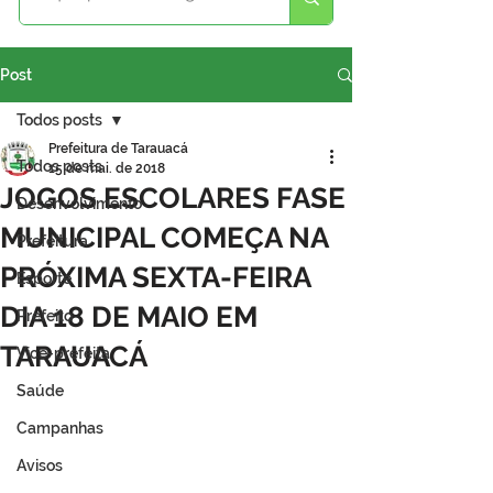
Post
Todos posts
Prefeitura de Tarauacá
Todos posts
15 de mai. de 2018
JOGOS ESCOLARES FASE
Desenvolvimento
MUNICIPAL COMEÇA NA
Prefeitura
PRÓXIMA SEXTA-FEIRA
Esporte
DIA 18 DE MAIO EM
Prefeito
TARAUACÁ
Vice-prefeita
Saúde
Campanhas
Avisos