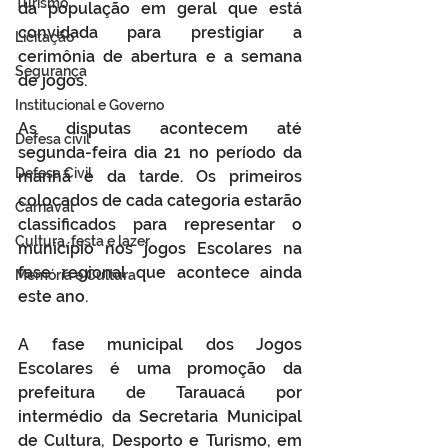
Turismo
da população em geral que está 
convidada para prestigiar a 
Licitação
cerimônia de abertura e a semana 
Segurança
de jogos.
Institucional e Governo
As disputas acontecem até 
Defesa cívil
segunda-feira dia 21 no período da 
Defesa Civil
manhã e da tarde. Os primeiros 
colocados de cada categoria estarão 
Carnaval
classificados para representar o 
Cultura, festa e lazer
município nos jogos Escolares na 
fase regional que acontece ainda 
Memória e Cultura
este ano.
A fase municipal dos Jogos 
Escolares é uma promoção da 
prefeitura de Tarauacá por 
intermédio da Secretaria Municipal 
de Cultura, Desporto e Turismo, em 