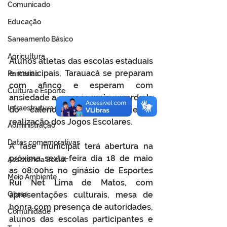
Comunicado
Educação
Saneamento Básico
Agricultura
Alunos atletas das escolas estaduais 
e municipais, Tarauacá se preparam 
Parcerias
com afinco e esperam com 
Cultura e Esporte
ansiedade a semana mais aguardada 
Infraestrutura
do calendário escolar, que é 
realização dos Jogos Escolares.
Administração
Datas comemorativas
A fase municipal terá abertura na 
próxima sexta-feira dia 18 de maio 
Assistência Social
as 08:00hs no ginásio de Esportes 
Meio Ambiente
Rui Net Lima de Matos, com 
apresentações culturais, mesa de 
Obras
honra com presença de autoridades, 
Comunidade
alunos das escolas participantes e 