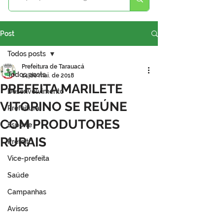
Post
Todos posts
Prefeitura de Tarauacá
Todos posts
14 de mai. de 2018
PREFEITA MARILETE
Desenvolvimento
VITORINO SE REÚNE
Prefeitura
COM PRODUTORES
Esporte
RURAIS
Prefeito
Vice-prefeita
Saúde
Campanhas
Avisos