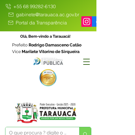
+55 68 99282-6130
gabinete@tarauaca.ac.gov.br
Portal da Transparência
Olá, Bem-vindo a Tarauacá!
Prefeito
Rodrigo Damasceno Catão
Vice
Marilete Vitorino de Sirqueira