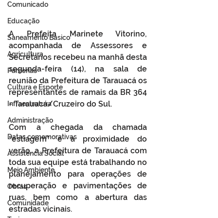
Comunicado
Educação
A Prefeita Marinete Vitorino, 
Saneamento Básico
acompanhada de Assessores e 
Agricultura
Secretários recebeu na manhã desta 
segunda-feira (14), na sala de 
Parcerias
reunião da Prefeitura de Tarauacá os 
Cultura e Esporte
representantes de ramais da BR 364 
- Tarauacá/Cruzeiro do Sul.
Infraestrutura
Administração
Com a chegada da chamada 
Datas comemorativas
“estiagem” e a proximidade do 
verão, a Prefeitura de Tarauacá com 
Assistência Social
toda sua equipe está trabalhando no 
Meio Ambiente
planejamento para operações de 
recuperação e pavimentações de 
Obras
ruas, bem como a abertura das 
Comunidade
estradas vicinais.