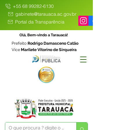
+55 68 99282-6130
gabinete@tarauaca.ac.gov.br
Portal da Transparência
Olá, Bem-vindo a Tarauacá!
Prefeito
Rodrigo Damasceno Catão
Vice
Marilete Vitorino de Sirqueira