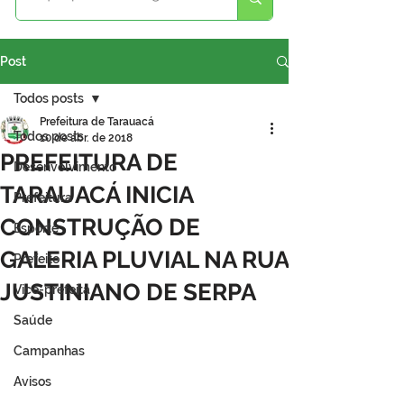
Post
Todos posts
Prefeitura de Tarauacá
Todos posts
10 de abr. de 2018
PREFEITURA DE
Desenvolvimento
TARAUACÁ INICIA
Prefeitura
CONSTRUÇÃO DE
Esporte
GALERIA PLUVIAL NA RUA
Prefeito
JUSTINIANO DE SERPA
Vice-prefeita
Saúde
Campanhas
Avisos