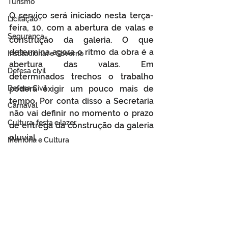
Turismo
O serviço será iniciado nesta terça-
Licitação
feira, 10, com a abertura de valas e 
Segurança
construção da galeria. O que 
determina agora o ritmo da obra é a 
Institucional e Governo
abertura das valas. Em 
Defesa cívil
determinados trechos o trabalho 
poderá exigir um pouco mais de 
Defesa Civil
tempo. Por conta disso a Secretaria 
Carnaval
não vai definir no momento o prazo 
Cultura, festa e lazer
de entrega da construção da galeria 
pluvial.
Memória e Cultura