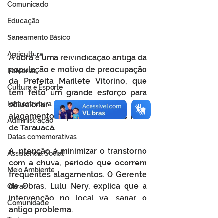
Comunicado
Educação
Saneamento Básico
Agricultura
A obra é uma reivindicação antiga da 
população e motivo de preocupação 
Parcerias
da Prefeita Marilete Vitorino, que 
Cultura e Esporte
tem feito um grande esforço para 
solucionar os problemas de 
Infraestrutura
alagamentos após chuvas nas ruas 
Administração
de Tarauacá. 
Datas comemorativas
A intenção é minimizar o transtorno 
Assistência Social
com a chuva, período que ocorrem 
Meio Ambiente
freqüentes alagamentos. O Gerente 
de Obras, Lulu Nery, explica que a 
Obras
intervenção no local vai sanar o 
Comunidade
antigo problema.