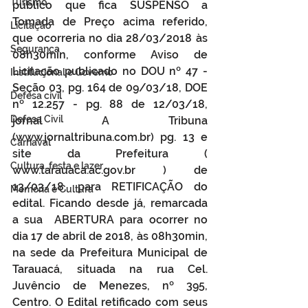
Turismo
público que fica SUSPENSO a 
Tomada de Preço acima referido, 
Licitação
que ocorreria no dia 28/03/2018 às 
Segurança
08h30min, conforme Aviso de 
Licitação publicado no DOU nº 47 - 
Institucional e Governo
Seção 03, pg. 164 de 09/03/18, DOE 
Defesa cívil
nº 12.257 - pg. 88 de 12/03/18, 
Defesa Civil
jornal A Tribuna 
(www.jornaltribuna.com.br) pg. 13 e 
Carnaval
site da Prefeitura ( 
Cultura, festa e lazer
www.tarauaca.ac.gov.br ) de 
13/03/18, para RETIFICAÇÃO do 
Memória e Cultura
edital. Ficando desde já, remarcada 
a sua  ABERTURA para ocorrer no 
dia 17 de abril de 2018, às 08h30min, 
na sede da Prefeitura Municipal de 
Tarauacá, situada na rua Cel. 
Juvêncio de Menezes, nº 395, 
Centro. O Edital retificado com seus 