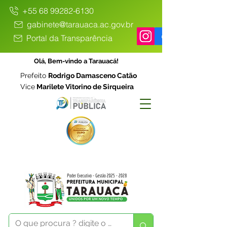
+55 68 99282-6130
gabinete@tarauaca.ac.gov.br
Portal da Transparência
Olá, Bem-vindo a Tarauacá!
Prefeito
Rodrigo Damasceno Catão
Vice
Marilete Vitorino de Sirqueira