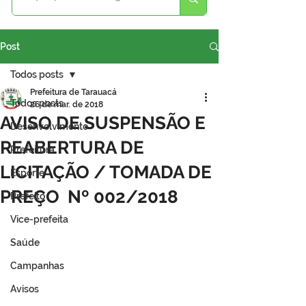
Post
Todos posts
Prefeitura de Tarauacá
Todos posts
26 de mar. de 2018
AVISO DE SUSPENSÃO E
Desenvolvimento
REABERTURA DE
Prefeitura
LICITAÇÃO / TOMADA DE
Esporte
PREÇO Nº 002/2018
Prefeito
Vice-prefeita
Saúde
Campanhas
Avisos