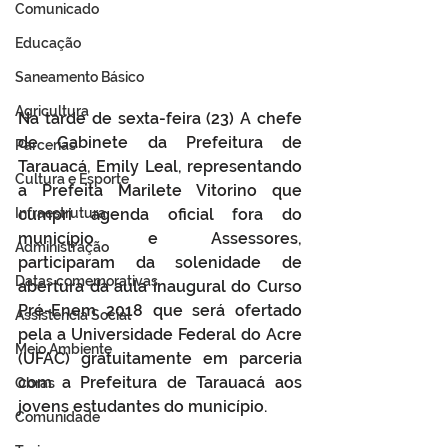
Comunicado
Educação
Saneamento Básico
Agricultura
Na tarde de sexta-feira (23) A chefe 
de Gabinete da Prefeitura de 
Parcerias
Tarauacá, Emily Leal, representando 
Cultura e Esporte
a Prefeita Marilete Vitorino que 
cumpri agenda oficial fora do 
Infraestrutura
município e Assessores, 
Administração
participaram da solenidade de 
Datas comemorativas
abertura da aula inaugural do Curso 
Pré-Enem 2018 que será ofertado 
Assistência Social
pela a Universidade Federal do Acre 
Meio Ambiente
(UFAC) gratuitamente em parceria 
com a Prefeitura de Tarauacá aos 
Obras
jovens estudantes do município.
Comunidade