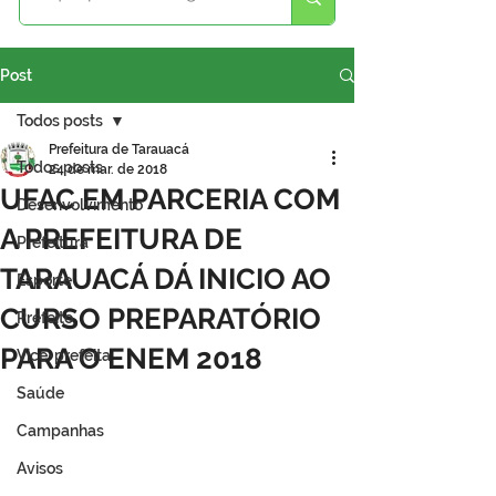
Post
Todos posts
Prefeitura de Tarauacá
Todos posts
24 de mar. de 2018
UFAC EM PARCERIA COM
Desenvolvimento
A PREFEITURA DE
Prefeitura
TARAUACÁ DÁ INICIO AO
Esporte
CURSO PREPARATÓRIO
Prefeito
PARA O ENEM 2018
Vice-prefeita
Saúde
Campanhas
Avisos