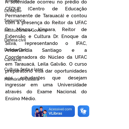
Turismo
A solenidade ocorreu no prédio do 
CEDUP (Centro de Educação 
Licitação
Permanente de Tarauacá) e contou 
Segurança
com a presença do Reitor da UFAC 
Dr. Minoru Kinpara, Reitor de 
Institucional e Governo
Extensão e Cultura Dr. Enoque da 
Defesa cívil
Silva, representando o IFAC, 
Anderlândia Santiago e a 
Defesa Civil
Coordenadora do Núcleo da UFAC 
Carnaval
em Tarauacá, Leila Galvão. O curso 
Cultura, festa e lazer
preparatório visa dar oportunidades 
aos estudantes que desejam 
Memória e Cultura
ingressar em uma Universidade 
através do Exame Nacional do 
Ensino Médio.