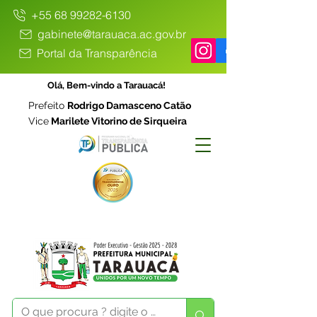
+55 68 99282-6130
gabinete@tarauaca.ac.gov.br
Portal da Transparência
Olá, Bem-vindo a Tarauacá!
Prefeito
Rodrigo Damasceno Catão
Vice
Marilete Vitorino de Sirqueira