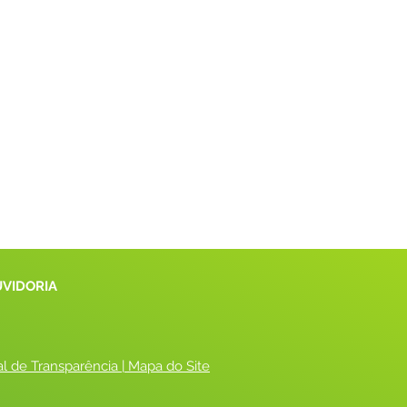
UVIDORIA
al de Transparência
 |
 Mapa do Site