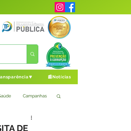
ransparência🔽
📰Notícias
Saúde
Campanhas
s
Cultura e Esporte
ITA DE