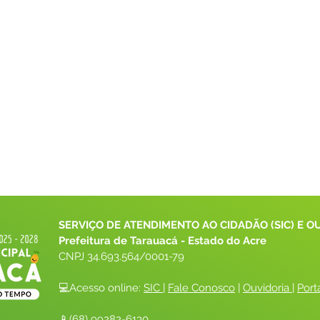
SERVIÇO DE ATENDIMENTO AO CIDADÃO (SIC) E O
Prefeitura de Tarauacá - Estado do Acre
CNPJ 
34.693.564/0001-79
💻Acesso online: 
SIC 
| 
Fale Conosco
 | 
Ouvidoria
| 
Port
📱(68) 99282-6130 