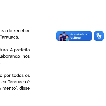
nra de receber 
Tarauacá.
ura. A prefeita 
laborando nos 
.
o por todos os 
ca. Tarauacá é 
imento”, disse 