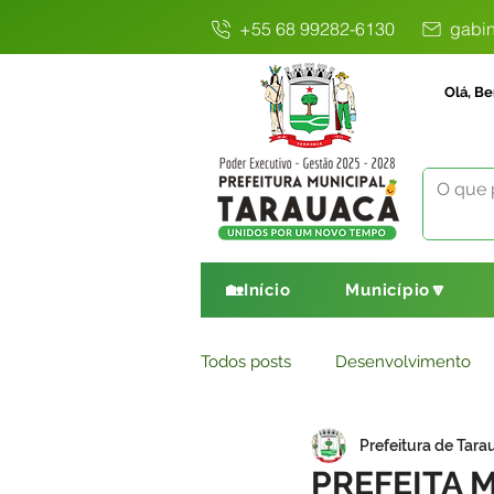
+55 68 99282-6130
gabin
Olá, Be
🏡Início
Município🔽
Todos posts
Desenvolvimento
Prefeitura de Tara
Avisos
Comunicado
E
PREFEITA M