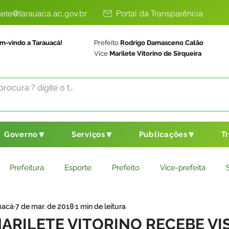
ete@tarauaca.ac.gov.br
Portal da Transparência
m-vindo a Tarauacá!
Prefeito
Rodrigo Damasceno Catão
Vice
Marilete Vitorino de Sirqueira
Governo🔽
Serviços🔽
Publicações🔽
T
Prefeitura
Esporte
Prefeito
Vice-prefeita
uacá
7 de mar. de 2018
1 min de leitura
ducação
Saneamento Básico
Agricultura
Parceria
ARILETE VITORINO RECEBE VIS