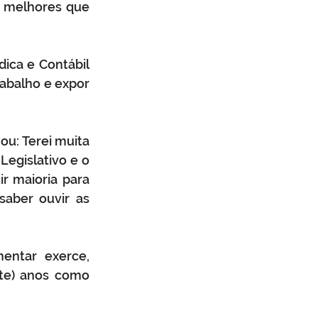
 melhores que 
ica e Contábil 
abalho e expor 
u: Terei muita 
egislativo e o 
r maioria para 
aber ouvir as 
entar exerce, 
te) anos como 