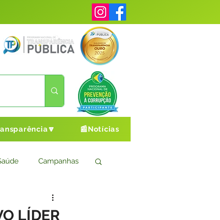
ransparência🔽
📰Notícias
Saúde
Campanhas
s
Cultura e Esporte
O LÍDER