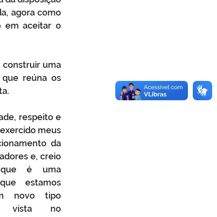
da, agora como 
 em aceitar o 
 construir uma 
 que reúna os 
ta.
de, respeito e 
exercido meus 
cionamento da 
adores e, creio 
 que é uma 
que estamos 
m novo tipo 
m vista no 