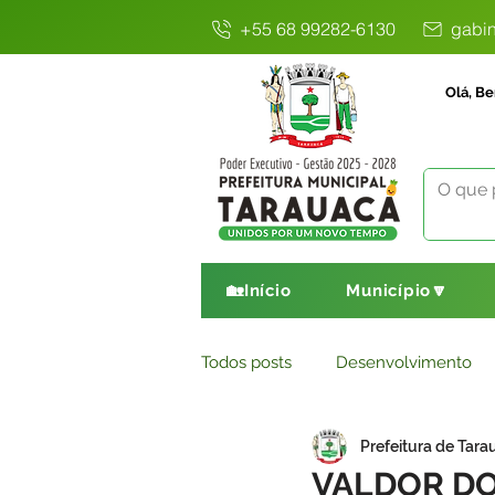
+55 68 99282-6130
gabin
Olá, Be
🏡Início
Município🔽
Todos posts
Desenvolvimento
Prefeitura de Tara
Avisos
Comunicado
E
VALDOR DO