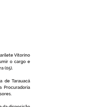
ilete Vitorino 
umir o cargo e 
a (05).
a de Tarauacá 
 Procuradoria 
sores.
 da disposição 