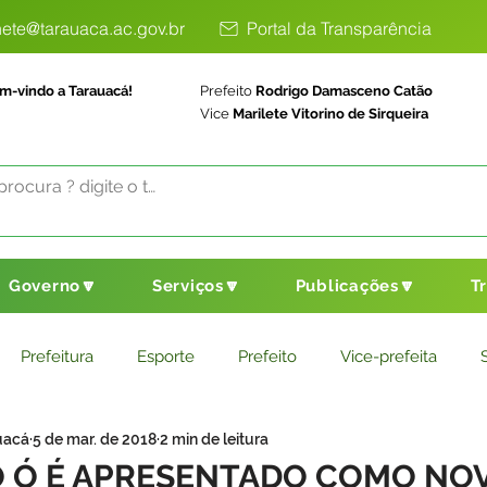
ete@tarauaca.ac.gov.br
Portal da Transparência
m-vindo a Tarauacá!
Prefeito
Rodrigo Damasceno Catão
Vice
Marilete Vitorino de Sirqueira
Governo🔽
Serviços🔽
Publicações🔽
T
Prefeitura
Esporte
Prefeito
Vice-prefeita
uacá
5 de mar. de 2018
2 min de leitura
ducação
Saneamento Básico
Agricultura
Parceria
 Ó É APRESENTADO COMO NOV