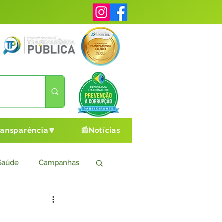
ransparência🔽
📰Notícias
Saúde
Campanhas
s
Cultura e Esporte