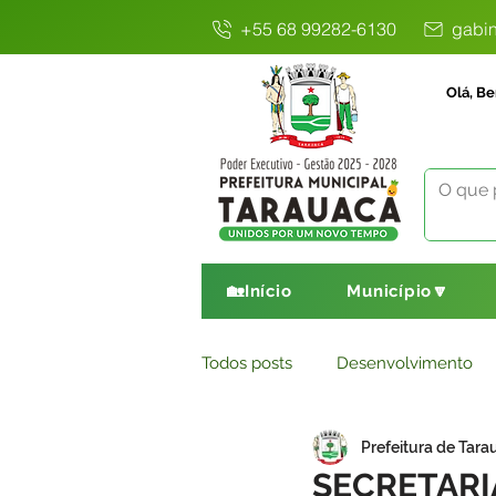
+55 68 99282-6130
gabin
Olá, Be
🏡Início
Município🔽
Todos posts
Desenvolvimento
Prefeitura de Tara
Avisos
Comunicado
E
SECRETARI