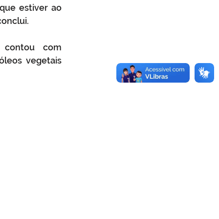
ue estiver ao 
onclui.
 contou com 
leos vegetais 