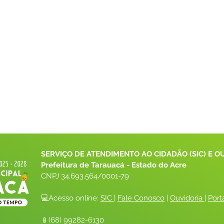
SERVIÇO DE ATENDIMENTO AO CIDADÃO (SIC) E O
Prefeitura de Tarauacá - Estado do Acre
CNPJ 
34.693.564/0001-79
💻Acesso online: 
SIC 
| 
Fale Conosco
 | 
Ouvidoria
| 
Port
📱(68) 99282-6130 