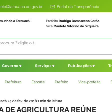
ete@tarauaca.ac.gov.br
Portal da Transparência
m-vindo a Tarauacá!
Prefeito
Rodrigo Damasceno Catão
Vice
Marilete Vitorino de Sirqueira
Governo🔽
Serviços🔽
Publicações🔽
T
Prefeitura
Esporte
Prefeito
Vice-prefeita
uacá
24 de fev. de 2018
1 min de leitura
ducação
Saneamento Básico
Agricultura
Parceria
A DE AGRICULTURA REÚNE