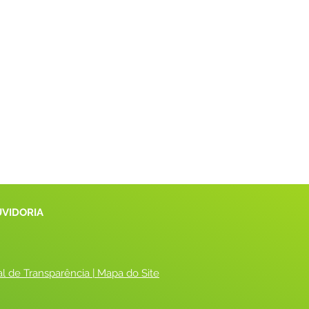
UVIDORIA
al de Transparência
 |
 Mapa do Site