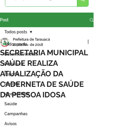
Post
Todos posts
Prefeitura de Tarauacá
Todos posts
20 de fev. de 2018
SECRETARIA MUNICIPAL
Desenvolvimento
SAÚDE REALIZA
Prefeitura
ATUALIZAÇÃO DA
Esporte
CADERNETA DE SAÚDE
Prefeito
DA PESSOA IDOSA
Vice-prefeita
Saúde
Campanhas
Avisos