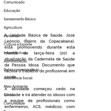
Comunicado
Educação
Saneamento Básico
Agricultura
A Unidade Básica de Saúde, José 
Parcerias
Leôncio (Bairro da Copacabana), 
Cultura e Esporte
está promovendo durante esta 
Infraestrutura
manhã de terça-feira (20) a 
atualização da Caderneta de Saúde 
Administração
da Pessoa Idosa. Documento que 
Datas comemorativas
facilita o trabalho do profissional em 
saúde.
Assistência Social
Meio Ambiente
A atividade começou cedo na 
Unidade e irá atender os idosos com 
Obras
a equipe de profissionais como 
Comunidade
enfermeiros, ACS, médicos; com 