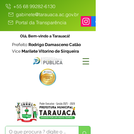
+55 68 99282-6130
gabinete@tarauaca.ac.gov.br
Portal da Transparência
Olá, Bem-vindo a Tarauacá!
Prefeito
Rodrigo Damasceno Catão
Vice
Marilete Vitorino de Sirqueira