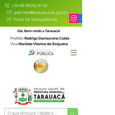
+55 68 99282-6130
gabinete@tarauaca.ac.gov.br
Portal da Transparência
Olá, Bem-vindo a Tarauacá!
Prefeito
Rodrigo Damasceno Catão
Vice
Marilete Vitorino de Sirqueira