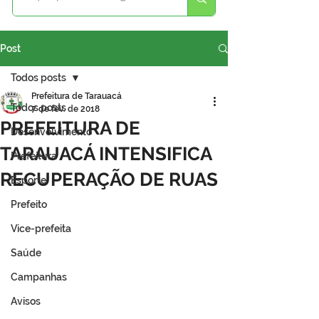
Post
Todos posts
Prefeitura de Tarauacá
Todos posts
7 de fev. de 2018
PREFEITURA DE
Desenvolvimento
TARAUACÁ INTENSIFICA
Prefeitura
RECUPERAÇÃO DE RUAS
Esporte
Prefeito
Vice-prefeita
Saúde
Campanhas
Avisos