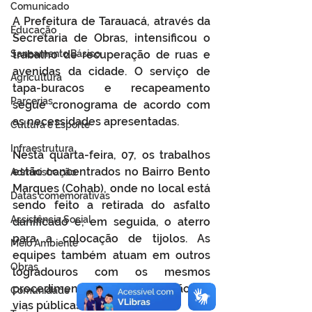
Comunicado
A Prefeitura de Tarauacá, através da 
Educação
Secretaria de Obras, intensificou o 
Saneamento Básico
trabalho de recuperação de ruas e 
avenidas da cidade. O serviço de 
Agricultura
tapa-buracos e recapeamento 
Parcerias
segue cronograma de acordo com 
as necessidades apresentadas.
Cultura e Esporte
Infraestrutura
Nesta quarta-feira, 07, os trabalhos 
estão concentrados no Bairro Bento 
Administração
Marques (Cohab), onde no local está 
Datas comemorativas
sendo feito a retirada do asfalto 
Assistência Social
danificado e, em seguida, o aterro 
para a colocação de tijolos. As 
Meio Ambiente
equipes também atuam em outros 
Obras
logradouros com os mesmos 
procedimentos de recuperação de 
Comunidade
vias públicas.