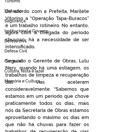
Turismo
Licitação
De acordo com a Prefeita, Marilete 
Vitorino a “Operação Tapa-Buracos” 
Segurança
é um trabalho rotineiro. No entanto, 
Institucional e Governo
agora com a chegada do período 
chuvoso, há a necessidade de ser 
Defesa cívil
intensificado.
Defesa Civil
Segundo o Gerente de Obras, Lulu 
Carnaval
Nery, quando há uma estiagem, os 
Cultura, festa e lazer
trabalhos de limpeza e recuperação 
Memória e Cultura
das vias aceleram 
consideravelmente. “Sabemos que 
estamos em um período que chove 
praticamente todos os dias, mais 
nós da Secretaria de Obras estamos 
aproveitando o máximo os dias em 
que não há chuvas para fazer os 
trabalhos de recuperação de vias 