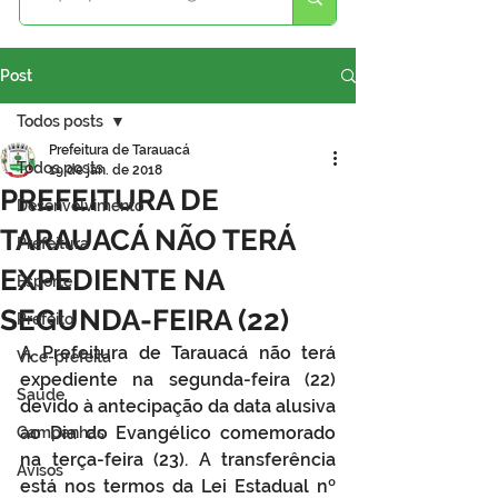
Post
Todos posts
Prefeitura de Tarauacá
Todos posts
19 de jan. de 2018
PREFEITURA DE
Desenvolvimento
TARAUACÁ NÃO TERÁ
Prefeitura
EXPEDIENTE NA
Esporte
SEGUNDA-FEIRA (22)
Prefeito
A Prefeitura de Tarauacá não terá 
Vice-prefeita
expediente na segunda-feira (22) 
Saúde
devido à antecipação da data alusiva 
ao Dia do Evangélico comemorado 
Campanhas
na terça-feira (23). A transferência 
Avisos
está nos termos da Lei Estadual nº 