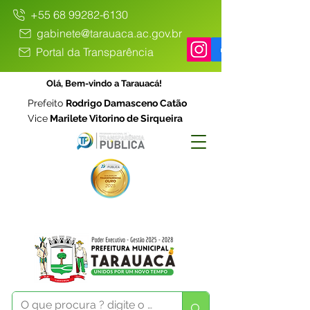
+55 68 99282-6130
gabinete@tarauaca.ac.gov.br
Portal da Transparência
Olá, Bem-vindo a Tarauacá!
Prefeito
Rodrigo Damasceno Catão
Vice
Marilete Vitorino de Sirqueira