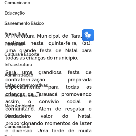
Comunicado
Educação
Saneamento Básico
Agricultura
A Prefeitura Municipal de Tarauacá 
realizará nesta quinta-feira, (21), 
Parcerias
uma grande festa de Natal para 
Cultura e Esporte
todas as crianças do município.
Infraestrutura
Será uma grandiosa festa de 
Administração
confraternização preparada 
Datas comemorativas
especialmente para todas as 
crianças de Tarauacá, promovendo 
Assistência Social
assim, o convívio social e 
Meio Ambiente
comunitário. Além de resgatar o 
verdadeiro valor do Natal, 
Obras
proporcionando momentos de lazer 
Comunidade
e diversão. Uma tarde de muita 