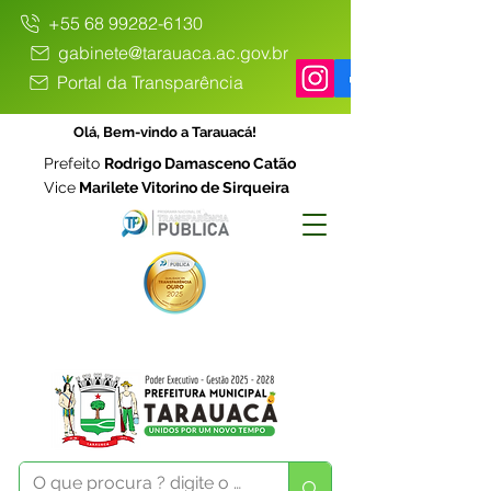
+55 68 99282-6130
gabinete@tarauaca.ac.gov.br
Portal da Transparência
Olá, Bem-vindo a Tarauacá!
Prefeito
Rodrigo Damasceno Catão
Vice
Marilete Vitorino de Sirqueira