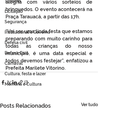
Turismo
alegria com vários sorteios de 
brinquedos. O evento acontecerá na 
Licitação
Praça Tarauacá, a partir das 17h.
Segurança
“Vai ser uma linda festa que estamos 
Institucional e Governo
preparando com muito carinho para 
Defesa cívil
todas as crianças do nosso 
Defesa Civil
município, é uma data especial e 
todos devemos festejar”, enfatizou a 
Carnaval
Prefeita Marilete Vitorino.
Cultura, festa e lazer
Memória e Cultura
Ver tudo
Posts Relacionados