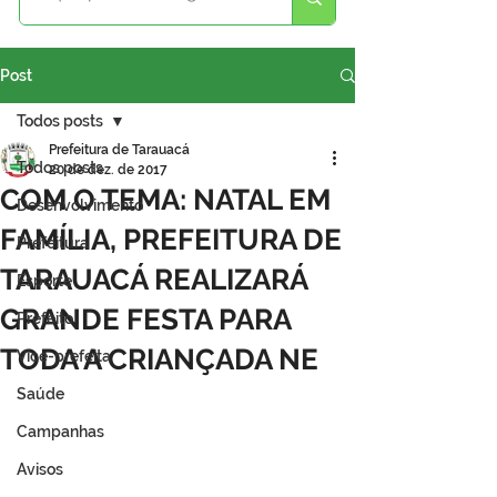
Post
Todos posts
Prefeitura de Tarauacá
Todos posts
20 de dez. de 2017
COM O TEMA: NATAL EM
Desenvolvimento
FAMÍLIA, PREFEITURA DE
Prefeitura
TARAUACÁ REALIZARÁ
Esporte
GRANDE FESTA PARA
Prefeito
TODA A CRIANÇADA NE
Vice-prefeita
Saúde
Campanhas
Avisos