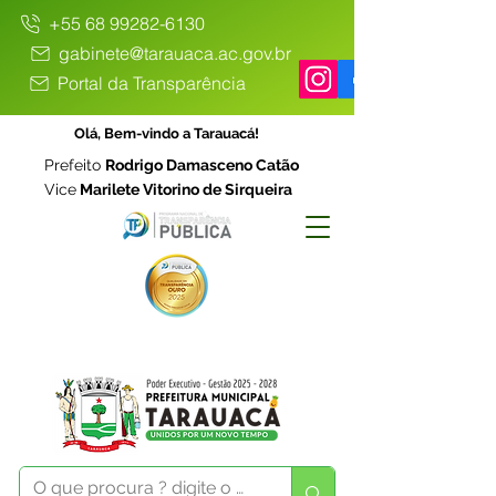
+55 68 99282-6130
gabinete@tarauaca.ac.gov.br
Portal da Transparência
Olá, Bem-vindo a Tarauacá!
Prefeito
Rodrigo Damasceno Catão
Vice
Marilete Vitorino de Sirqueira