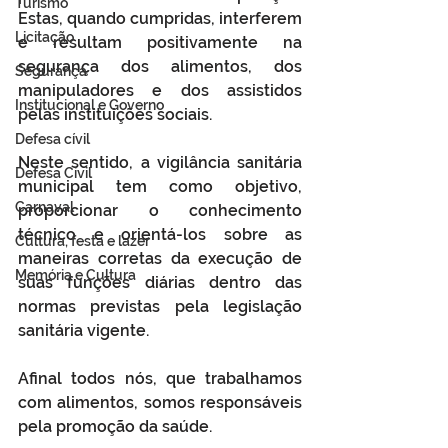
Turismo
Estas, quando cumpridas, interferem 
Licitação
e resultam positivamente na 
segurança dos alimentos, dos 
Segurança
manipuladores e dos assistidos 
Institucional e Governo
pelas instituições sociais.
Defesa cívil
Neste sentido, a vigilância sanitária 
Defesa Civil
municipal tem como objetivo, 
Carnaval
proporcionar o conhecimento 
técnico e orientá-los sobre as 
Cultura, festa e lazer
maneiras corretas da execução de 
Memória e Cultura
suas funções diárias dentro das 
normas previstas pela legislação 
sanitária vigente.
Afinal todos nós, que trabalhamos 
com alimentos, somos responsáveis 
pela promoção da saúde. 