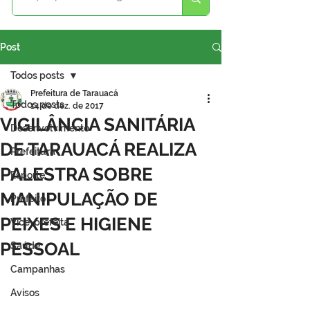
Post
Todos posts
Prefeitura de Tarauacá
Todos posts
14 de dez. de 2017
VIGILÂNCIA SANITÁRIA
Desenvolvimento
DE TARAUACÁ REALIZA
Prefeitura
PALESTRA SOBRE
Esporte
MANIPULAÇÃO DE
Prefeito
PEIXES E HIGIENE
Vice-prefeita
PESSOAL
Saúde
Campanhas
Avisos