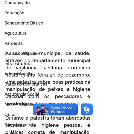
Comunicado
Educação
Saneamento Básico
Agricultura
Parcerias
A secretaria municipal de saúde, 
Cultura e Esporte
através do departamento municipal 
Infraestrutura
de vigilância sanitária promoveu 
Administração
nesta quinta-feira 14 de dezembro, 
uma palestra sobre boas práticas na 
Datas comemorativas
manipulação de peixes e higiene 
Assistência Social
pessoal com os pescadores e 
vendedores de peixes do município.
Meio Ambiente
Obras
Durante a palestra foram abordadas 
Comunidade
técnicas de higiene pessoal e 
práticas correta de manipulação. 