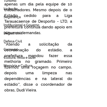
Turismo
apenas um dia pela equipe de 10 
Licitação
trabalhadores. Mesmo depois de o 
Estádio cedido para a Liga 
Segurança
Tarauacaense de Desporto - LTD, a 
Institucional e Governo
prefeitura continua dando apoio em 
algumas demandas.
Defesa cívil
Defesa Civil
''Atendo a solicitação da 
Carnaval
coordenação do estádio, a 
prefeitura mandou fazer essa 
Cultura, festa e lazer
melhoria no gramado. Primeiro 
Memória e Cultura
fizemos uma roçagem no campo, 
depois uma limpeza nas 
dependências e na lateral do 
estádio'', disse o coordenador de 
obras, Dudi Vieira. 