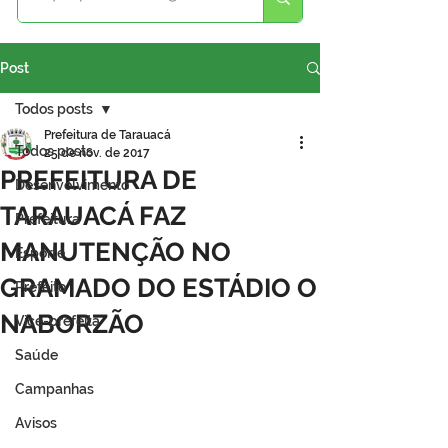
Post
Todos posts
Prefeitura de Tarauacá
Todos posts
25 de nov. de 2017
PREFEITURA DE
Desenvolvimento
TARAUACÁ FAZ
Prefeitura
MANUTENÇÃO NO
Esporte
GRAMADO DO ESTÁDIO O
Prefeito
NABORZÃO
Vice-prefeita
Saúde
Campanhas
Avisos