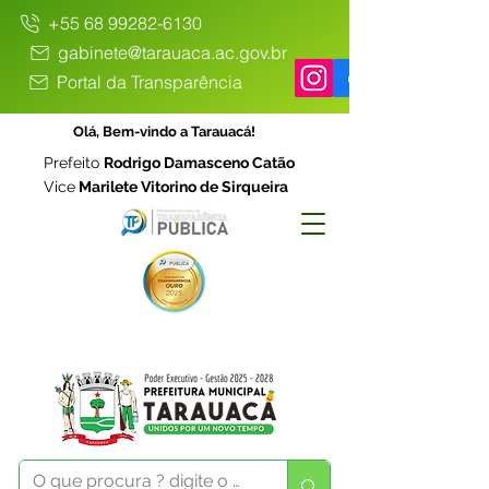
+55 68 99282-6130
gabinete@tarauaca.ac.gov.br
Portal da Transparência
Olá, Bem-vindo a Tarauacá!
Prefeito
Rodrigo Damasceno Catão
Vice
Marilete Vitorino de Sirqueira