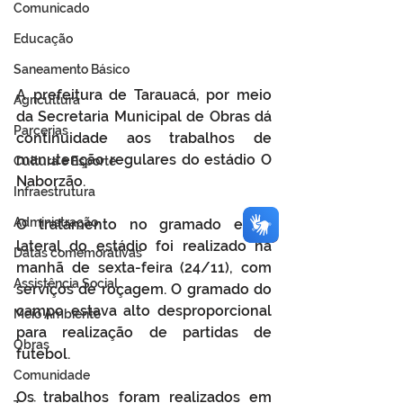
Comunicado
Educação
Saneamento Básico
A prefeitura de Tarauacá, por meio 
Agricultura
da Secretaria Municipal de Obras dá 
Parcerias
continuidade aos trabalhos de 
manutenção regulares do estádio O 
Cultura e Esporte
Naborzão. 
Infraestrutura
Administração
O tratamento no gramado e na 
lateral do estádio foi realizado na 
Datas comemorativas
manhã de sexta-feira (24/11), com 
Assistência Social
serviços de roçagem. O gramado do 
campo estava alto desproporcional 
Meio Ambiente
para realização de partidas de 
Obras
futebol.
Comunidade
Os trabalhos foram realizados em 