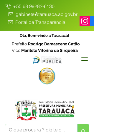
+55 68 99282-6130
gabinete@tarauaca.ac.gov.br
Portal da Transparência
Olá, Bem-vindo a Tarauacá!
Prefeito
Rodrigo Damasceno Catão
Vice
Marilete Vitorino de Sirqueira