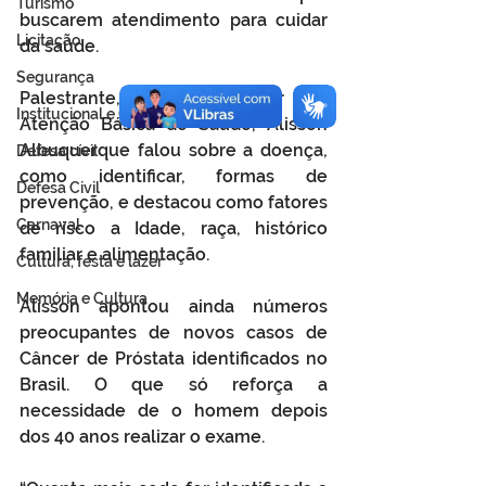
Turismo
buscarem atendimento para cuidar 
Licitação
da saúde.
Segurança
Palestrante, o Coordenador de 
Institucional e Governo
Atenção Básica de Saúde, Alisson 
Albuquerque falou sobre a doença, 
Defesa cívil
como identificar, formas de 
Defesa Civil
prevenção, e destacou como fatores 
Carnaval
de risco a Idade, raça, histórico 
familiar e alimentação.
Cultura, festa e lazer
Memória e Cultura
Alisson apontou ainda números 
preocupantes de novos casos de 
Câncer de Próstata identificados no 
Brasil. O que só reforça a 
necessidade de o homem depois 
dos 40 anos realizar o exame. 