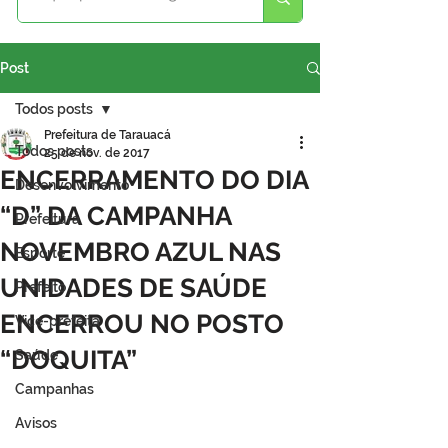
Post
Todos posts
Prefeitura de Tarauacá
Todos posts
25 de nov. de 2017
ENCERRAMENTO DO DIA
Desenvolvimento
“D” DA CAMPANHA
Prefeitura
NOVEMBRO AZUL NAS
Esporte
UNIDADES DE SAÚDE
Prefeito
ENCERROU NO POSTO
Vice-prefeita
“DOQUITA”
Saúde
Campanhas
Avisos