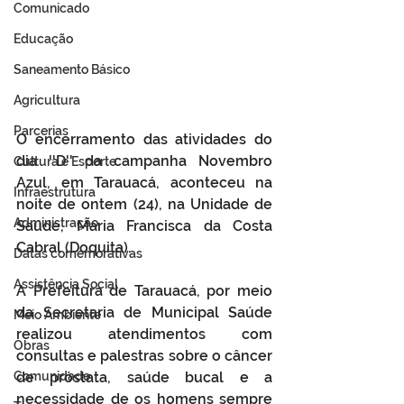
Comunicado
Educação
Saneamento Básico
Agricultura
Parcerias
O encerramento das atividades do 
dia ''D'' da campanha Novembro 
Cultura e Esporte
Azul, em Tarauacá, aconteceu na 
Infraestrutura
noite de ontem (24), na Unidade de 
Administração
Saúde, Maria Francisca da Costa 
Cabral (Doquita).
Datas comemorativas
Assistência Social
A Prefeitura de Tarauacá, por meio 
da Secretaria de Municipal Saúde 
Meio Ambiente
realizou atendimentos com 
Obras
consultas e palestras sobre o câncer 
de próstata, saúde bucal e a 
Comunidade
necessidade de os homens sempre 