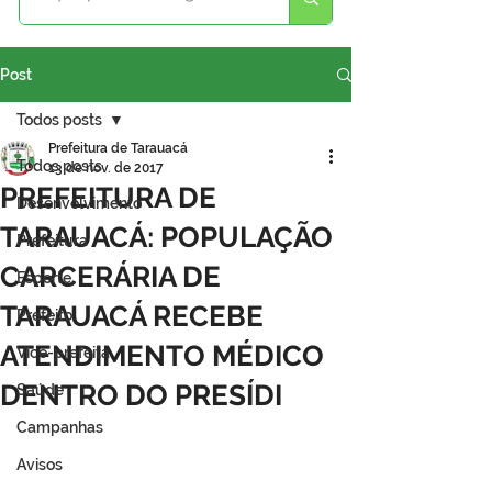
Post
Todos posts
Prefeitura de Tarauacá
Todos posts
13 de nov. de 2017
PREFEITURA DE
Desenvolvimento
TARAUACÁ: POPULAÇÃO
Prefeitura
CARCERÁRIA DE
Esporte
TARAUACÁ RECEBE
Prefeito
ATENDIMENTO MÉDICO
Vice-prefeita
DENTRO DO PRESÍDI
Saúde
Campanhas
Avisos