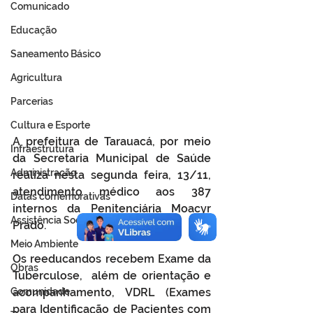
Comunicado
Educação
Saneamento Básico
Agricultura
Parcerias
Cultura e Esporte
A prefeitura de Tarauacá, por meio 
Infraestrutura
da Secretaria Municipal de Saúde 
Administração
realiza nesta segunda feira, 13/11, 
atendimento médico aos 387 
Datas comemorativas
internos da Penitenciária Moacyr 
Assistência Social
Prado.
Meio Ambiente
Os reeducandos recebem Exame da 
Obras
Tuberculose,  além de orientação e 
Comunidade
acompanhamento, VDRL (Exames 
para Identificação de Pacientes com 