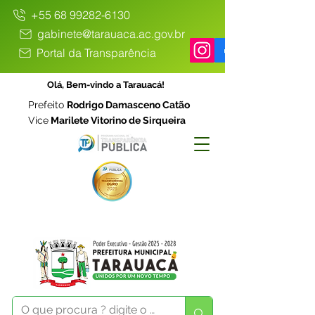
+55 68 99282-6130
gabinete@tarauaca.ac.gov.br
Portal da Transparência
Olá, Bem-vindo a Tarauacá!
Prefeito
Rodrigo Damasceno Catão
Vice
Marilete Vitorino de Sirqueira