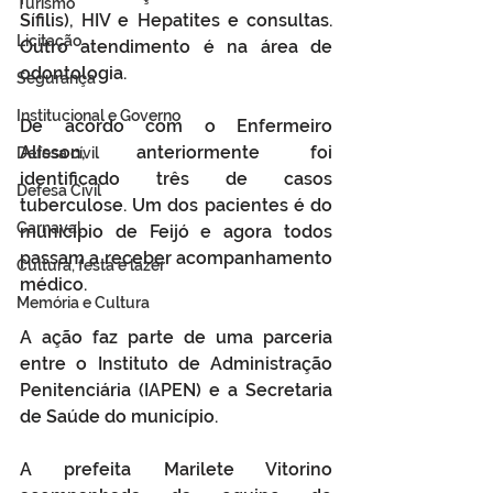
Turismo
Sífilis), HIV e Hepatites e consultas. 
Licitação
Outro atendimento é na área de 
odontologia.
Segurança
Institucional e Governo
De acordo com o Enfermeiro 
Alisson, anteriormente foi 
Defesa cívil
identificado três de casos 
Defesa Civil
tuberculose. Um dos pacientes é do 
Carnaval
município de Feijó e agora todos 
passam a receber acompanhamento 
Cultura, festa e lazer
médico.
Memória e Cultura
A ação faz parte de uma parceria 
entre o Instituto de Administração 
Penitenciária (IAPEN) e a Secretaria 
de Saúde do município.
A prefeita Marilete Vitorino 