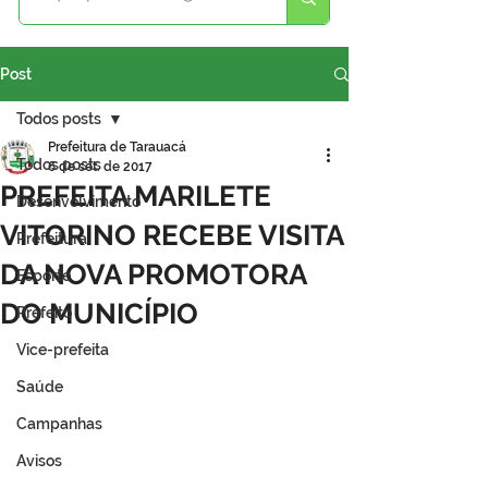
Post
Todos posts
Prefeitura de Tarauacá
Todos posts
6 de set. de 2017
PREFEITA MARILETE
Desenvolvimento
VITORINO RECEBE VISITA
Prefeitura
DA NOVA PROMOTORA
Esporte
DO MUNICÍPIO
Prefeito
Vice-prefeita
Saúde
Campanhas
Avisos