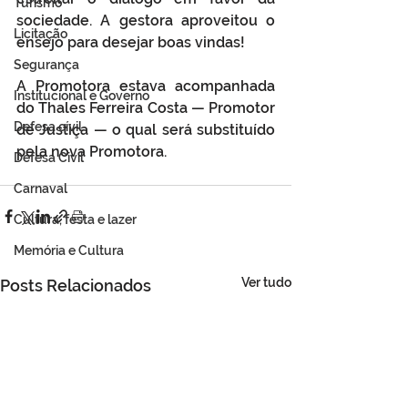
Turismo
sociedade. A gestora aproveitou o 
Licitação
ensejo para desejar boas vindas! 
Segurança
A Promotora estava acompanhada 
Institucional e Governo
do Thales Ferreira Costa — Promotor 
Defesa cívil
de Justiça — o qual será substituído 
pela nova Promotora.
Defesa Civil
Carnaval
Cultura, festa e lazer
Memória e Cultura
Ver tudo
Posts Relacionados