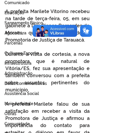
Comunicado
A prefeita Marilete Vitorino recebeu 
Educação
na tarde de terça-feira, 05, em seu 
Saneamento Básico
gabinete a Dra. Bianca Bernardes de 
Moraes, que está assumindo a 
Agricultura
Promotoria de Justiça de Tarauacá.
Parcerias
Cultura e Esporte
Durante a visita de cortesia, a nova 
promotora que é natural de 
Infraestrutura
Vitória/ES, fez sua apresentação e 
Administração
também conversou com a prefeita 
sobre assuntos pertinentes do 
Datas comemorativas
município.
Assistência Social
Meio Ambiente
A prefeita Marilete falou de sua 
satisfação em receber a visita da 
Obras
Promotora de Justiça e afirmou a 
Comunidade
importância do contato para 
estreitar o diálogo em favor da 