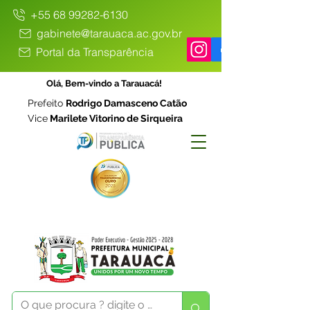
+55 68 99282-6130
gabinete@tarauaca.ac.gov.br
Portal da Transparência
Olá, Bem-vindo a Tarauacá!
Prefeito
Rodrigo Damasceno Catão
Vice
Marilete Vitorino de Sirqueira