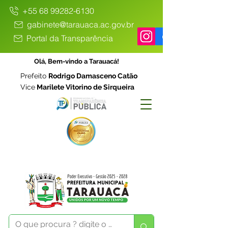
+55 68 99282-6130
gabinete@tarauaca.ac.gov.br
Portal da Transparência
Olá, Bem-vindo a Tarauacá!
Prefeito
Rodrigo Damasceno Catão
Vice
Marilete Vitorino de Sirqueira