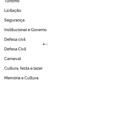
Turismo
Licitação
Segurança
Institucional e Governo
Defesa cívil
Defesa Civil
Carnaval
Cultura, festa e lazer
Memória e Cultura
Expo Tarauacá 2026
A Revolução Ac
lança Concurso Rainha
Do Ouro Branco
do Rodeio
Incorporação N