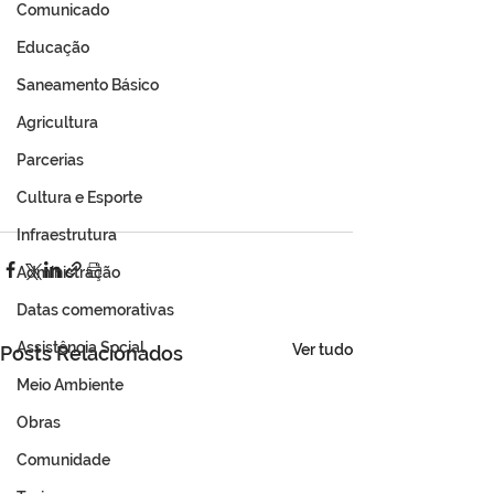
Comunicado
Educação
Saneamento Básico
Agricultura
Parcerias
Cultura e Esporte
Infraestrutura
Administração
Datas comemorativas
Assistência Social
Ver tudo
Posts Relacionados
Meio Ambiente
Obras
Comunidade