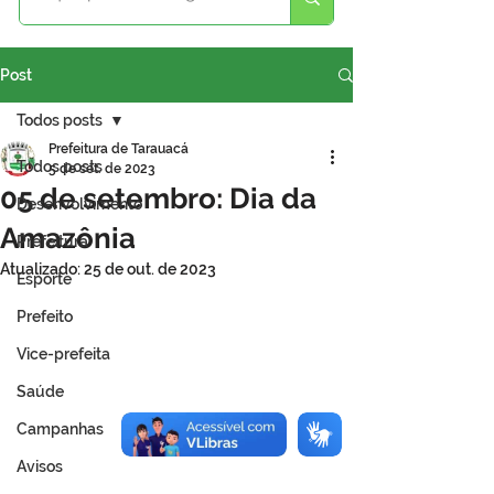
Post
Todos posts
Prefeitura de Tarauacá
Todos posts
5 de set. de 2023
05 de setembro: Dia da
Desenvolvimento
Amazônia
Prefeitura
Atualizado:
25 de out. de 2023
Esporte
Prefeito
Vice-prefeita
Saúde
Campanhas
Avisos