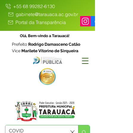
+55 68 99282-6130
gabinete@tarauaca.ac.gov.br
Portal da Transparência
Olá, Bem-vindo a Tarauacá!
Prefeito
Rodrigo Damasceno Catão
Vice
Marilete Vitorino de Sirqueira