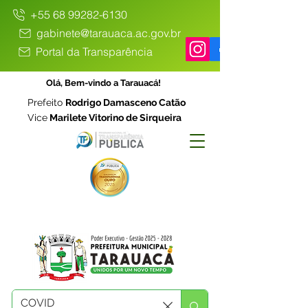
+55 68 99282-6130
gabinete@tarauaca.ac.gov.br
Portal da Transparência
Olá, Bem-vindo a Tarauacá!
Prefeito
Rodrigo Damasceno Catão
Vice
Marilete Vitorino de Sirqueira