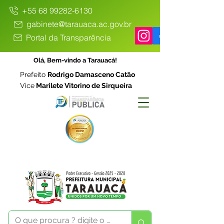
+55 68 99282-6130
gabinete@tarauaca.ac.gov.br
Portal da Transparência
Olá, Bem-vindo a Tarauacá!
Prefeito
Rodrigo Damasceno Catão
Vice
Marilete Vitorino de Sirqueira