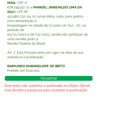
MAIA
, CPF: n°
678.199.312-72
e
MANOEL JANISVALDO LIMA DA
SILV
A CPF Nº
433.980.732-04
, 01 (uma) diária, cada, para gastos
com alimentação e
hospedagem na cidade de Cruzeiro do Sul - AC, no
período de
05/01/2023 a 06/01/2023, aonde irão participar de
uma reunião junto a
Receita Federal do Brasil.
Art. 2° Esta Portaria entra em vigor na data de sua
assinatura e publicação.
RAIMUNDO MARANGUAPE DE BRITO
Prefeito em Exercício
Visualizar
Este texto não substitui o publicado no Diário Oficial,
mas facilita a pesquisa para localizar a publicação
oficial.