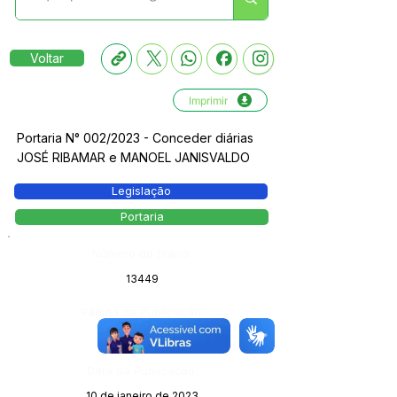
Voltar
Imprimir
Portaria N° 002/2023 - Conceder diárias
JOSÉ RIBAMAR e MANOEL JANISVALDO
Legislação
Portaria
Número do Diário:
13449
Página da Publicação:
161
Data da Publicação:
10 de janeiro de 2023