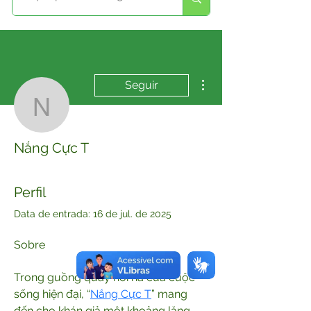
Mais ações
Seguir
Nắng Cực T
Nắng Cực T
Perfil
Data de entrada: 16 de jul. de 2025
Sobre
Trong guồng quay hối hả của cuộc 
sống hiện đại, “
Nắng Cực T
” mang 
đến cho khán giả một khoảng lặng 