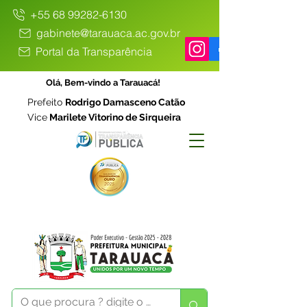
+55 68 99282-6130
gabinete@tarauaca.ac.gov.br
Portal da Transparência
Olá, Bem-vindo a Tarauacá!
Prefeito
Rodrigo Damasceno Catão
Vice
Marilete Vitorino de Sirqueira