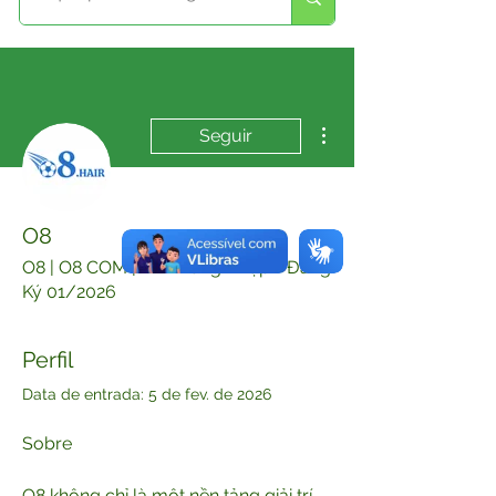
Mais ações
Seguir
O8
O8 | O8 COM | Link Đăng Nhập - Đăng
Ký 01/2026
Perfil
Data de entrada: 5 de fev. de 2026
Sobre
O8 không chỉ là một nền tảng giải trí 