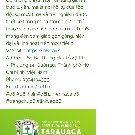
trực tuyến, mà là nơi hội tụ của tốc 
độ, sự mượt mà và trải nghiệm được 
thiết kế thông minh. Với cá cược thể 
thao và casino tích hợp liền mạch, O8 
mang đến cảm giác gọn gàng, hiện 
đại và linh hoạt trên mọi thiết bị.
Website: 
https://o8.hair/
Address: 8E Ba Tháng Hai Tổ 47 KP 
7, Phường 14, Quận 10, Thành phố Hồ 
Chí Minh, Việt Nam
Phone: 0374104335
Email: admin@o8.hair
#o8 #o8_hair #o8hair #nhacaio8 
#trangchuo8 #linkvaoo8