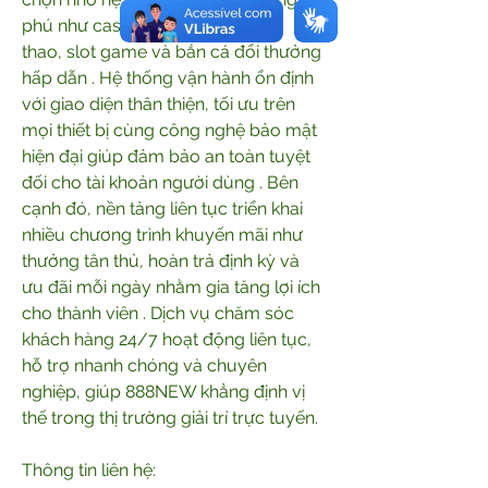
phú như casino live, cá cược thể 
thao, slot game và bắn cá đổi thưởng 
hấp dẫn . Hệ thống vận hành ổn định 
với giao diện thân thiện, tối ưu trên 
mọi thiết bị cùng công nghệ bảo mật 
hiện đại giúp đảm bảo an toàn tuyệt 
đối cho tài khoản người dùng . Bên 
cạnh đó, nền tảng liên tục triển khai 
nhiều chương trình khuyến mãi như 
thưởng tân thủ, hoàn trả định kỳ và 
ưu đãi mỗi ngày nhằm gia tăng lợi ích 
cho thành viên . Dịch vụ chăm sóc 
khách hàng 24/7 hoạt động liên tục, 
hỗ trợ nhanh chóng và chuyên 
nghiệp, giúp 888NEW khẳng định vị 
thế trong thị trường giải trí trực tuyến.
Thông tin liên hệ: