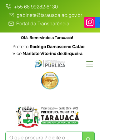
+55 68 99282-6130
gabinete@tarauaca.ac.gov.br
Portal da Transparência
Olá, Bem-vindo a Tarauacá!
Prefeito
Rodrigo Damasceno Catão
Vice
Marilete Vitorino de Sirqueira