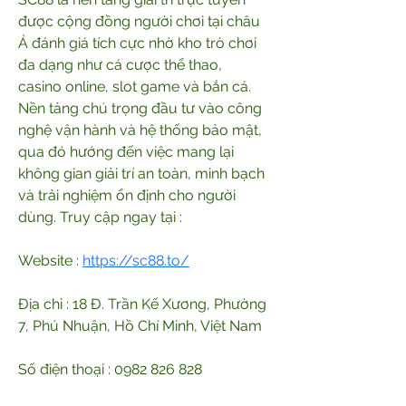
được cộng đồng người chơi tại châu 
Á đánh giá tích cực nhờ kho trò chơi 
đa dạng như cá cược thể thao, 
casino online, slot game và bắn cá. 
Nền tảng chú trọng đầu tư vào công 
nghệ vận hành và hệ thống bảo mật, 
qua đó hướng đến việc mang lại 
không gian giải trí an toàn, minh bạch 
và trải nghiệm ổn định cho người 
dùng. Truy cập ngay tại :
Website : 
https://sc88.to/
Địa chỉ : 18 Đ. Trần Kế Xương, Phường 
7, Phú Nhuận, Hồ Chí Minh, Việt Nam
Số điện thoại : 0982 826 828