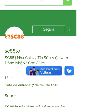
Mais ações
Seguir
sc88to
SC88 | Nhà Cái Uy Tín Số 1 Việt Nam –
Đăng Nhập SC88.COM
Perfil
Data de entrada: 7 de fev. de 2026
Sobre
SC88 là nền tảng giải trí trực tuyến 