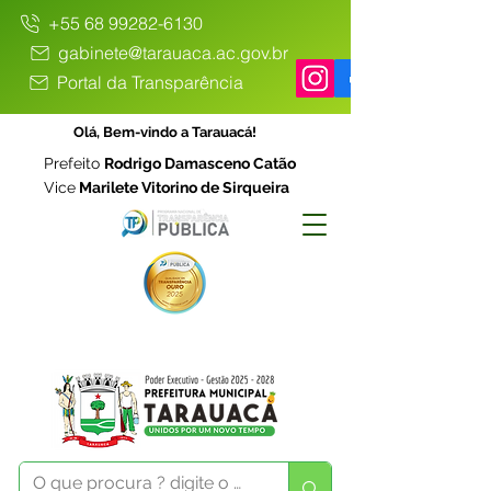
+55 68 99282-6130
gabinete@tarauaca.ac.gov.br
Portal da Transparência
Olá, Bem-vindo a Tarauacá!
Prefeito
Rodrigo Damasceno Catão
Vice
Marilete Vitorino de Sirqueira