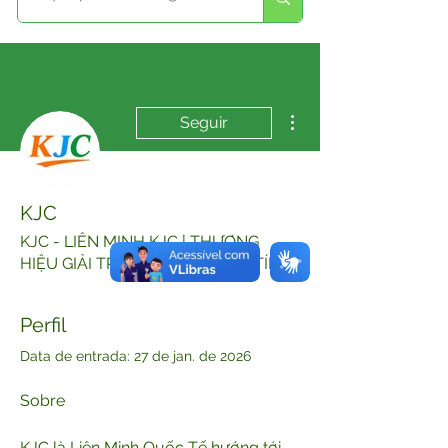
Mais ações
Seguir
KJC
KJC - LIÊN MINH KJC | THƯƠNG
HIỆU GIẢI TRÍ TRỰC TUYẾN UY TÍN
Perfil
Data de entrada: 27 de jan. de 2026
Sobre
KJC là Liên Minh Quốc Tế hướng tới 