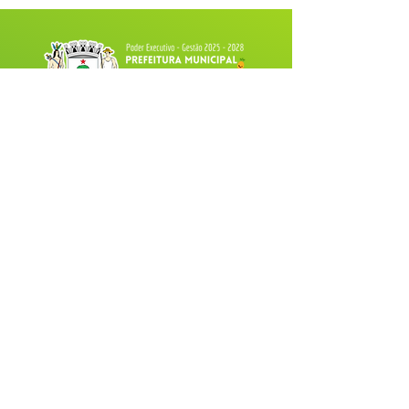
Fale com a Prefeitura
Whatsapp
SERVIÇO DE ATENDIMENTO AO 
CIDADÃO (SIC) E OUVIDORIA
Prefeitura de Tarauacá - Estado do 
Acre
CNPJ 
34.693.564/0001-79
💻Acesso online: 
SIC 
| 
Fale Conosco
 | 
Ouvidoria
| 
Portal de Transparência
 |
Mapa do Site