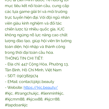
mục tiêu kết nối toàn cầu, cung cấp 
các tựa game giải trí và môi trường 
trực tuyến hiện đại. Với đội ngũ nhân 
viên giàu kinh nghiệm và đối tác 
chiến lược từ nhiều quốc gia, KJC 
không ngừng nỗ lực nâng cao chất 
lượng đào tạo, giúp hội viên tin tưởng 
toàn diện, hội nhập và thành công 
trong thời đại toàn cầu hóa.
THÔNG TIN CHI TIẾT:
- Địa chỉ: 447 Cộng Hòa, Phường 13, 
Tân Bình, Hồ Chí Minh, Việt Nam
- SĐT: 0903829174
- EMail: contact@kjc.beauty
- Website: 
https://kjc.beauty/
#kjc, #trangchukjc, #lienminhkjc, 
#kjcmm88, #kjcxx88, #kjcrr88, 
#tapdoankjc