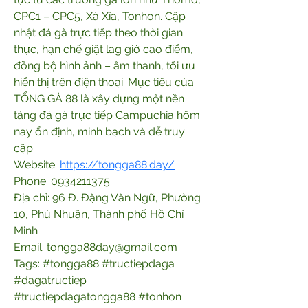
CPC1 – CPC5, Xà Xía, Tonhon. Cập 
nhật đá gà trực tiếp theo thời gian 
thực, hạn chế giật lag giờ cao điểm, 
đồng bộ hình ảnh – âm thanh, tối ưu 
hiển thị trên điện thoại. Mục tiêu của 
TỔNG GÀ 88 là xây dựng một nền 
tảng đá gà trực tiếp Campuchia hôm 
nay ổn định, minh bạch và dễ truy 
cập.
Website: 
https://tongga88.day/
Phone: 0934211375
Địa chỉ: 96 Đ. Đặng Văn Ngữ, Phường 
10, Phú Nhuận, Thành phố Hồ Chí 
Minh
Email: tongga88day@gmail.com
Tags: #tongga88 #tructiepdaga 
#dagatructiep 
#tructiepdagatongga88 #tonhon 