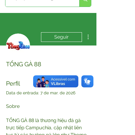
Mais ações
Seguir
TỔNG GÀ 88
Perfil
Data de entrada: 7 de mar. de 2026
Sobre
TỔNG GÀ 88 là thương hiệu đá gà 
trực tiếp Campuchia, cập nhật liên 
tục từ các trường gà lớn như Thomo, 