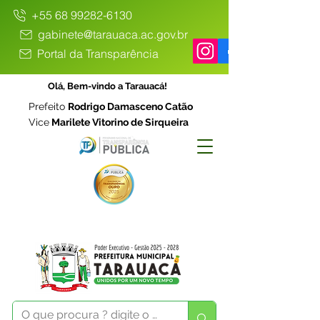
+55 68 99282-6130
gabinete@tarauaca.ac.gov.br
Portal da Transparência
Olá, Bem-vindo a Tarauacá!
Prefeito
Rodrigo Damasceno Catão
Vice
Marilete Vitorino de Sirqueira