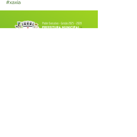
#xaxia
Fale com a Prefeitura
Whatsapp
SERVIÇO DE ATENDIMENTO AO 
CIDADÃO (SIC) E OUVIDORIA
Prefeitura de Tarauacá - Estado do 
Acre
CNPJ 
34.693.564/0001-79
💻Acesso online: 
SIC 
| 
Fale Conosco
 | 
Ouvidoria
| 
Portal de Transparência
 |
Mapa do Site