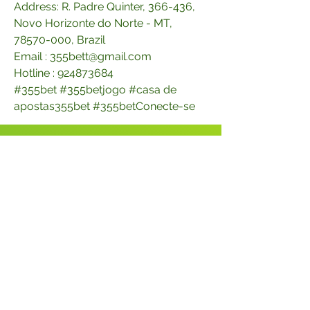
Address: R. Padre Quinter, 366-436, 
Novo Horizonte do Norte - MT, 
78570-000, Brazil
Email : 355bett@gmail.com
Hotline : 924873684
#355bet #355betjogo #casa de 
apostas355bet #355betConecte-se
Fale com a Prefeitura
Whatsapp
SERVIÇO DE ATENDIMENTO AO 
CIDADÃO (SIC) E OUVIDORIA