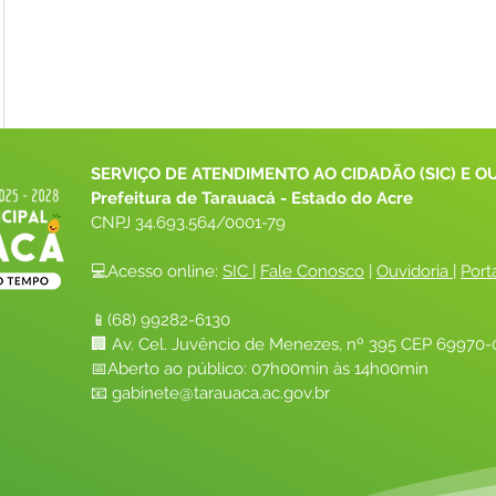
SERVIÇO DE ATENDIMENTO AO CIDADÃO (SIC) E O
Prefeitura de Tarauacá - Estado do Acre
CNPJ 
34.693.564/0001-79
💻Acesso online: 
SIC 
| 
Fale Conosco
 | 
Ouvidoria
| 
Port
📱(68) 99282-6130 
🏢 Av. Cel. Juvêncio de Menezes, nº 395 CEP 69970-0
📅Aberto ao público: 07h00min às 14h00min
📧 
gabinete@tarauaca.ac.gov.br