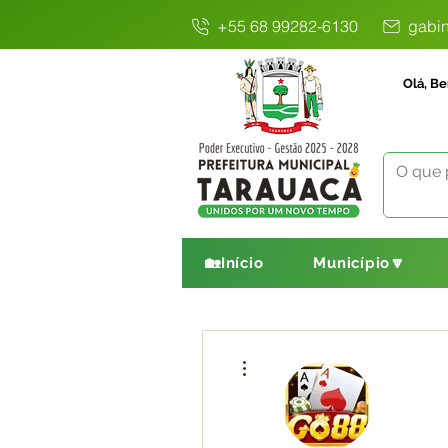
+55 68 99282-6130
gabin
Olá, Be
🏡Início
Município🔽
Mais ações