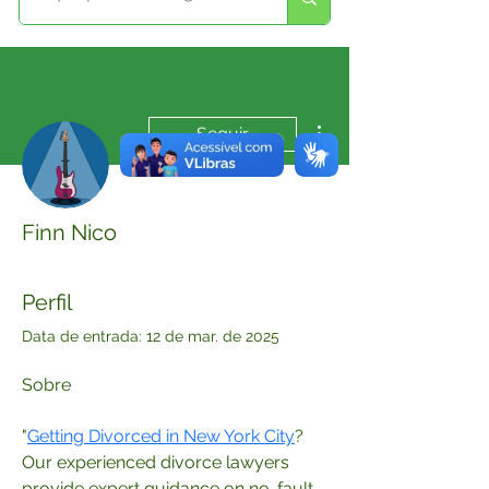
Mais ações
Seguir
Finn Nico
Perfil
Data de entrada: 12 de mar. de 2025
Sobre
"
Getting Divorced in New York City
? 
Our experienced divorce lawyers 
provide expert guidance on no-fault 