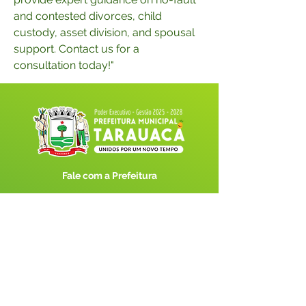
and contested divorces, child 
custody, asset division, and spousal 
support. Contact us for a 
consultation today!"
Fale com a Prefeitura
Whatsapp
SERVIÇO DE ATENDIMENTO AO 
CIDADÃO (SIC) E OUVIDORIA
Prefeitura de Tarauacá - Estado do 
Acre
CNPJ 
34.693.564/0001-79