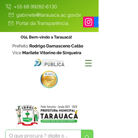
+55 68 99282-6130
gabinete@tarauaca.ac.gov.br
Portal da Transparência
Olá, Bem-vindo a Tarauacá!
Prefeito
Rodrigo Damasceno Catão
Vice
Marilete Vitorino de Sirqueira