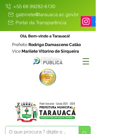
+55 68 99282-6130
gabinete@tarauaca.ac.gov.br
Portal da Transparência
Olá, Bem-vindo a Tarauacá!
Prefeito
Rodrigo Damasceno Catão
Vice
Marilete Vitorino de Sirqueira