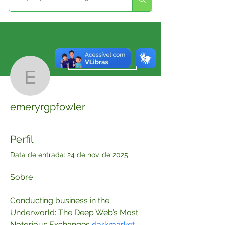
Mais ações
Seguir
emeryrgpfowler
emeryrgpfowler
Perfil
Data de entrada: 24 de nov. de 2025
Sobre
Conducting business in the 
Underworld: The Deep Web’s Most 
Notorious Exchanges 
darkmarket 