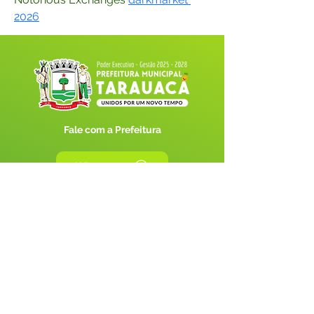
2026
Fale com a Prefeitura
Whatsapp
SERVIÇO DE ATENDIMENTO AO 
CIDADÃO (SIC) E OUVIDORIA
Prefeitura de Tarauacá - Estado do 
Acre
CNPJ 
34.693.564/0001-79
💻Acesso online: 
SIC 
| 
Fale Conosco
 | 
Ouvidoria
| 
Portal de Transparência
 |